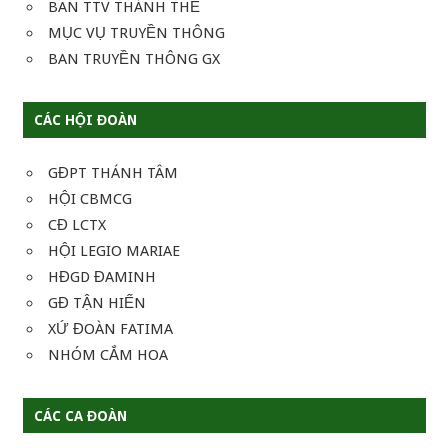
BAN TTV THÁNH THỂ
MỤC VỤ TRUYỀN THÔNG
BAN TRUYỀN THÔNG GX
CÁC HỘI ĐOÀN
GĐPT THÁNH TÂM
HỘI CBMCG
CĐ LCTX
HỘI LEGIO MARIAE
HĐGD ĐAMINH
GĐ TẬN HIẾN
XỨ ĐOÀN FATIMA
NHÓM CẮM HOA
CÁC CA ĐOÀN