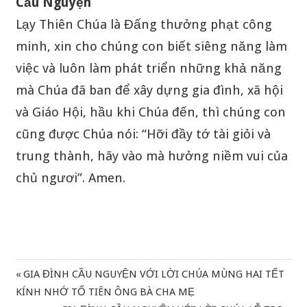
Cầu Nguyện
Lạy Thiên Chúa là Đấng thưởng phạt công
minh, xin cho chúng con biết siêng năng làm
việc và luôn làm phát triển những khả năng
mà Chúa đã ban để xây dựng gia đình, xã hội
và Giáo Hội, hầu khi Chúa đến, thì chúng con
cũng được Chúa nói: “Hỡi đầy tớ tài giỏi và
trung thành, hãy vào mà hưởng niềm vui của
chủ ngươi”. Amen.
Previous
GIA ĐÌNH CẦU NGUYỆN VỚI LỜI CHÚA MÙNG HAI TẾT
Điều
Post:
KÍNH NHỚ TỔ TIÊN ÔNG BÀ CHA MẸ
hướng