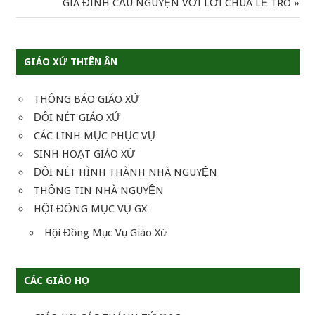
Next
GIA ĐÌNH CẦU NGUYỆN VỚI LỜI CHÚA LỄ TRO
Post:
bài
viết
GIÁO XỨ THIÊN ÂN
THÔNG BÁO GIÁO XỨ
ĐÔI NÉT GIÁO XỨ
CÁC LINH MỤC PHỤC VỤ
SINH HOẠT GIÁO XỨ
ĐÔI NÉT HÌNH THÀNH NHÀ NGUYỆN
THÔNG TIN NHÀ NGUYỆN
HỘI ĐỒNG MỤC VỤ GX
Hội Đồng Mục Vụ Giáo Xứ
CÁC GIÁO HỌ