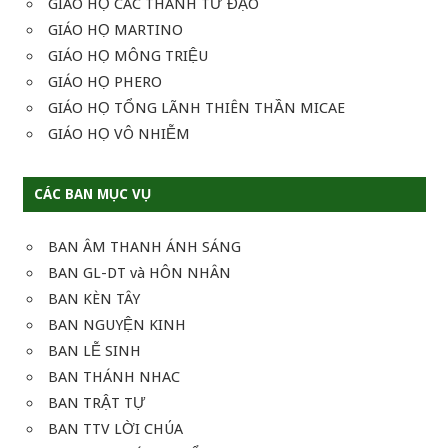
GIÁO HỌ CÁC THÁNH TỬ ĐẠO
GIÁO HỌ MARTINO
GIÁO HỌ MÔNG TRIỆU
GIÁO HỌ PHERO
GIÁO HỌ TỔNG LÃNH THIÊN THẦN MICAE
GIÁO HỌ VÔ NHIỄM
CÁC BAN MỤC VỤ
BAN ÂM THANH ÁNH SÁNG
BAN GL-DT và HÔN NHÂN
BAN KÈN TÂY
BAN NGUYỆN KINH
BAN LỄ SINH
BAN THÁNH NHAC
BAN TRẬT TỰ
BAN TTV LỜI CHÚA