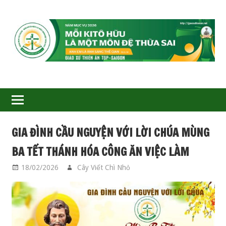
GIÁO
XỨ
THIÊN
ÂN-
GIA ĐÌNH CẦU NGUYỆN VỚI LỜI CHÚA MÙNG
TGP
BA TẾT THÁNH HÓA CÔNG ĂN VIỆC LÀM
SAIGON
18/02/2026
Cây Viết Chì Nhỏ
GIA ĐÌNH CẦU
NGUYỆN