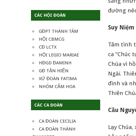
sáng những
đường nẻo
CÁC HỘI ĐOÀN
Suy Niệm
GĐPT THÁNH TÂM
HỘI CBMCG
Tâm tình t
CĐ LCTX
ca “Chúc 
HỘI LEGIO MARIAE
HĐGD ĐAMINH
Chúa vì hồ
GĐ TẬN HIẾN
Ngài. Thiê
XỨ ĐOÀN FATIMA
đình và nh
NHÓM CẮM HOA
Thiên Chúa
CÁC CA ĐOÀN
Cầu Ngu
CA ĐOÀN CECILIA
Lạy Chúa, 
CA ĐOÀN THÁNH