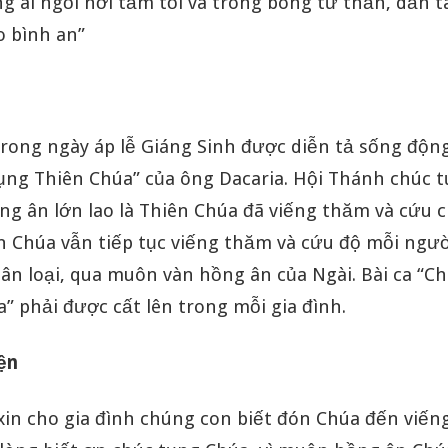
 ai ngồi nơi tăm tối và trong bóng tử thần, dẫn t
 bình an”
rong ngày áp lễ Giáng Sinh được diễn tả sống động
tụng Thiên Chúa” của ông Dacaria. Hội Thánh chúc 
ng ân lớn lao là Thiên Chúa đã viếng thăm và cứu 
n Chúa vẫn tiếp tục viếng thăm và cứu độ mỗi ngườ
ân loại, qua muôn vàn hồng ân của Ngài. Bài ca “C
” phải được cất lên trong mỗi gia đình.
yện
xin cho gia đình chúng con biết đón Chúa đến viến