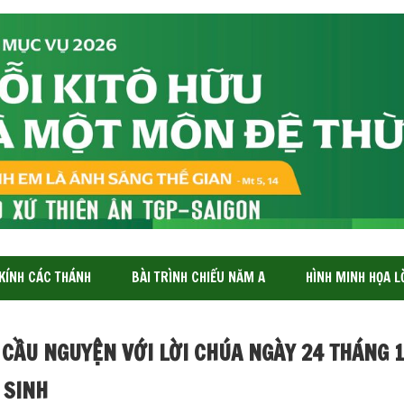
 KÍNH CÁC THÁNH
BÀI TRÌNH CHIẾU NĂM A
HÌNH MINH HỌA L
 CẦU NGUYỆN VỚI LỜI CHÚA NGÀY 24 THÁNG 
 SINH