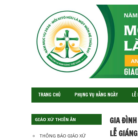
GIÁO
XỨ
THIÊN
ÂN-
TGP
SAIGON
TRANG CHỦ
PHỤNG VỤ HẰNG NGÀY
LỄ
GIA ĐÌNH
GIÁO XỨ THIÊN ÂN
LỄ GIÁNG
THÔNG BÁO GIÁO XỨ