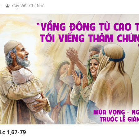
5
Cây Viết Chì Nhỏ
GIA ĐÌNH CẦU NGUYỆN
Lc 1,67-79