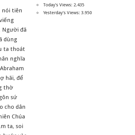
Today's Views:
2.435
 nói tiên
Yesterday's Views:
3.950
 viếng
, Người đã
đã dùng
 ta thoát
nhân nghĩa
hụ Abraham
ợ hãi, để
g thờ
ngôn sứ
ảo cho dân
Thiên Chúa
m ta, soi