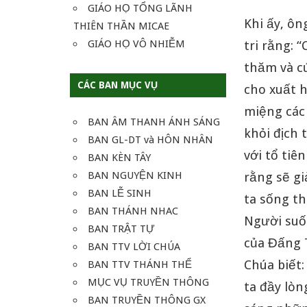
GIÁO HỌ TỔNG LÃNH
Khi ấy, ôn
THIÊN THẦN MICAE
GIÁO HỌ VÔ NHIỄM
tri rằng: 
thăm và c
CÁC BAN MỤC VỤ
cho xuất 
miệng các
BAN ÂM THANH ÁNH SÁNG
khỏi địch 
BAN GL-DT và HÔN NHÂN
với tổ tiê
BAN KÈN TÂY
BAN NGUYỆN KINH
rằng sẽ gi
BAN LỄ SINH
ta sống t
BAN THÁNH NHAC
Người suốt
BAN TRẬT TỰ
của Đấng T
BAN TTV LỜI CHÚA
Chúa biết:
BAN TTV THÁNH THỂ
MỤC VỤ TRUYỀN THÔNG
ta đầy lòn
BAN TRUYỀN THÔNG GX