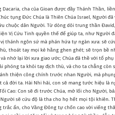
g Dacaria, cha của Gioan được đầy Thánh Thần, liền
“Chúc tụng Đức Chúa là Thiên Chúa Israel, Người đã
ứu chuộc dân Người. Từ dòng dõi trung thần Đavid
hiện Vị Cứu Tinh quyền thế để giúp ta, như Người 
 vị thánh ngôn sứ mà phán hứa tự ngàn xưa: sẽ cứu
thù, thoát tay mọi kẻ hằng ghen ghét; sẽ trọn bề 
n và nhớ lại lời xưa giao ước; Chúa đã thề với tổ p
ải phóng ta khỏi tay địch thù, và cho ta chẳng còn s
hánh thiện công chính trước nhan Người, mà phụn
 cả đời ta. Hài Nhi hãi, con sẽ mang tước hiệu là 
ối Cao: Con sẽ đi trước Chúa, mở lối cho Người, b
 Người sẽ cứu độ là tha cho họ hết mọi tội khiên. 
g trắc ẩn, cho Vầng Đông tự chốn cao vời viếng thă