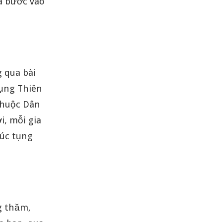
a bước vào
 qua bài
tụng Thiên
chuộc Dân
i, mỗi gia
húc tụng
g thăm,