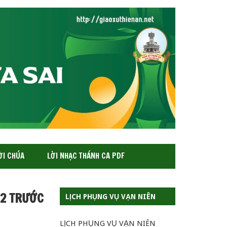
ỜI CHÚA
LỜI NHẠC THÁNH CA PDF
12 TRƯỚC
LỊCH PHỤNG VỤ VẠN NIÊN
LỊCH PHỤNG VỤ VẠN NIÊN