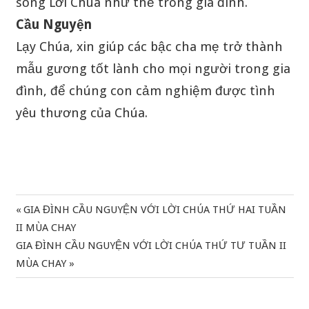
sống Lời Chúa như thế trong gia đình.
Cầu Nguyện
Lạy Chúa, xin giúp các bậc cha mẹ trở thành
mẫu gương tốt lành cho mọi người trong gia
đình, để chúng con cảm nghiệm được tình
yêu thương của Chúa.
Previous
GIA ĐÌNH CẦU NGUYỆN VỚI LỜI CHÚA THỨ HAI TUẦN
Điều
Post:
II MÙA CHAY
hướng
Next
GIA ĐÌNH CẦU NGUYỆN VỚI LỜI CHÚA THỨ TƯ TUẦN II
Post:
MÙA CHAY
bài
viết