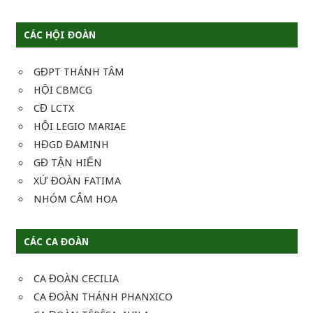
CÁC HỘI ĐOÀN
GĐPT THÁNH TÂM
HỘI CBMCG
CĐ LCTX
HỘI LEGIO MARIAE
HĐGD ĐAMINH
GĐ TẬN HIẾN
XỨ ĐOÀN FATIMA
NHÓM CẮM HOA
CÁC CA ĐOÀN
CA ĐOÀN CECILIA
CA ĐOÀN THÁNH PHANXICO