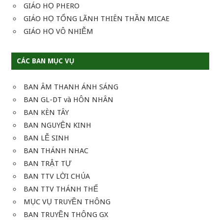
GIÁO HỌ PHERO
GIÁO HỌ TỔNG LÃNH THIÊN THẦN MICAE
GIÁO HỌ VÔ NHIỄM
CÁC BAN MỤC VỤ
BAN ÂM THANH ÁNH SÁNG
BAN GL-DT và HÔN NHÂN
BAN KÈN TÂY
BAN NGUYỆN KINH
BAN LỄ SINH
BAN THÁNH NHAC
BAN TRẬT TỰ
BAN TTV LỜI CHÚA
BAN TTV THÁNH THỂ
MỤC VỤ TRUYỀN THÔNG
BAN TRUYỀN THÔNG GX