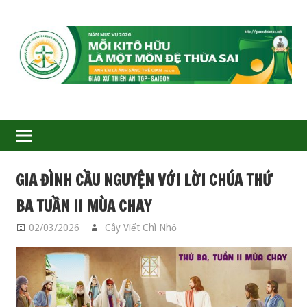
GIÁO
XỨ
THIÊN
ÂN-
GIA ĐÌNH CẦU NGUYỆN VỚI LỜI CHÚA THỨ
TGP
BA TUẦN II MÙA CHAY
SAIGON
02/03/2026
Cây Viết Chì Nhỏ
GIA ĐÌNH CẦU
NGUYỆN