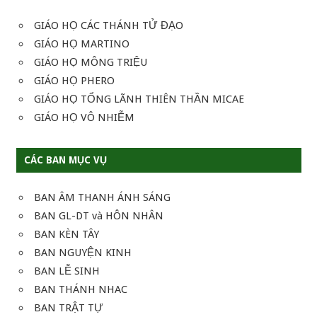
GIÁO HỌ CÁC THÁNH TỬ ĐẠO
GIÁO HỌ MARTINO
GIÁO HỌ MÔNG TRIỆU
GIÁO HỌ PHERO
GIÁO HỌ TỔNG LÃNH THIÊN THẦN MICAE
GIÁO HỌ VÔ NHIỄM
CÁC BAN MỤC VỤ
BAN ÂM THANH ÁNH SÁNG
BAN GL-DT và HÔN NHÂN
BAN KÈN TÂY
BAN NGUYỆN KINH
BAN LỄ SINH
BAN THÁNH NHAC
BAN TRẬT TỰ