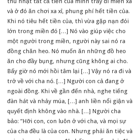
thu nhặt tất cả tiền của mình trẩy đi miền xa
và ở đó ăn chơi xa xỉ, phung phí hết tiền của.
Khi nó tiêu hết tiền của, thì vừa gặp nạn đói
lớn trong miền đó […] Nó vào giúp việc cho
một người trong miền, người này sai nó ra
đồng chăn heo. Nó muốn ăn những đồ heo
ăn cho đầy bụng, nhưng cũng không ai cho.
Bấy giờ nó mới hồi tâm lại […] Vậy nó ra đi và
trở về với cha nó. […] Người con cả đang ở
ngoài đồng. Khi về gần đến nhà, nghe tiếng
đàn hát và nhảy múa, […] anh liền nổi giận và
quyết định không vào nhà. […] Người cha
bảo: “Hỡi con, con luôn ở với cha, và mọi sự
của cha đều là của con. Nhưng phải ăn tiệc và