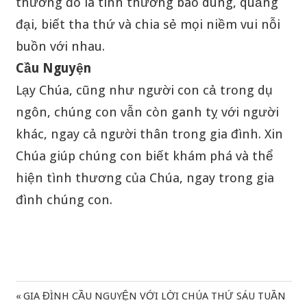
thương đó là tình thương bao dung, quảng
đại, biết tha thứ và chia sẻ mọi niềm vui nỗi
buồn với nhau.
Cầu Nguyện
Lạy Chúa, cũng như người con cả trong dụ
ngôn, chúng con vẫn còn ganh tỵ với người
khác, ngay cả người thân trong gia đình. Xin
Chúa giúp chúng con biết khám phá và thể
hiện tình thương của Chúa, ngay trong gia
đình chúng con.
Previous
GIA ĐÌNH CẦU NGUYỆN VỚI LỜI CHÚA THỨ SÁU TUẦN
Điều