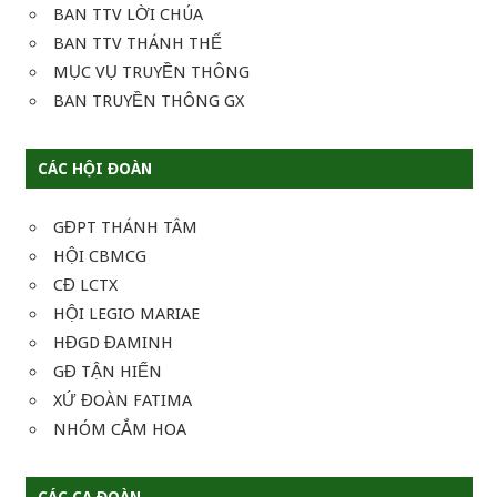
BAN TTV LỜI CHÚA
BAN TTV THÁNH THỂ
MỤC VỤ TRUYỀN THÔNG
BAN TRUYỀN THÔNG GX
CÁC HỘI ĐOÀN
GĐPT THÁNH TÂM
HỘI CBMCG
CĐ LCTX
HỘI LEGIO MARIAE
HĐGD ĐAMINH
GĐ TẬN HIẾN
XỨ ĐOÀN FATIMA
NHÓM CẮM HOA
CÁC CA ĐOÀN