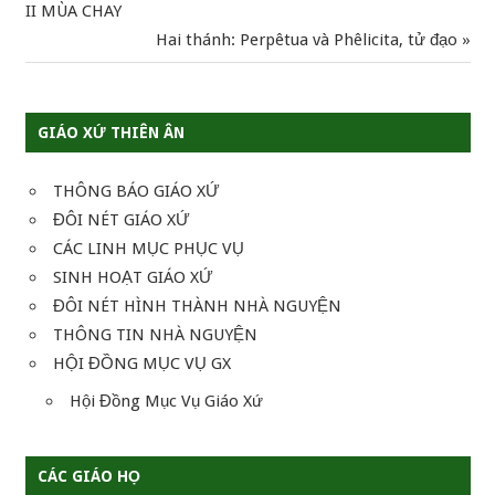
Post:
II MÙA CHAY
hướng
Next
Hai thánh: Perpêtua và Phêlicita, tử đạo
Post:
bài
viết
GIÁO XỨ THIÊN ÂN
THÔNG BÁO GIÁO XỨ
ĐÔI NÉT GIÁO XỨ
CÁC LINH MỤC PHỤC VỤ
SINH HOẠT GIÁO XỨ
ĐÔI NÉT HÌNH THÀNH NHÀ NGUYỆN
THÔNG TIN NHÀ NGUYỆN
HỘI ĐỒNG MỤC VỤ GX
Hội Đồng Mục Vụ Giáo Xứ
CÁC GIÁO HỌ