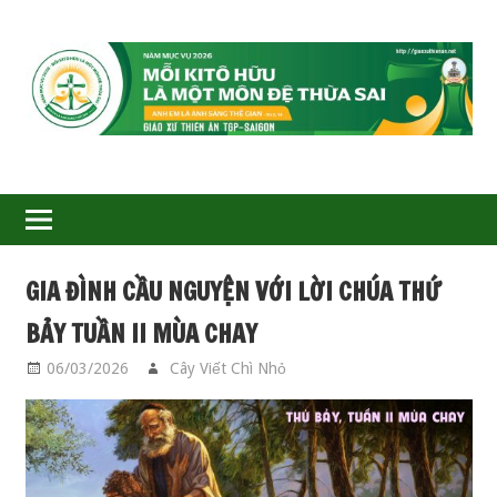
GIÁO
XỨ
THIÊN
ÂN-
GIA ĐÌNH CẦU NGUYỆN VỚI LỜI CHÚA THỨ
TGP
BẢY TUẦN II MÙA CHAY
SAIGON
06/03/2026
Cây Viết Chì Nhỏ
GIA ĐÌNH CẦU
NGUYỆN