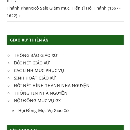
Post:
II TN
hướng
Next
Thánh Phanxicô Salê Giám mục, Tiến sĩ Hội Thánh (1567–
Post:
1622)
bài
viết
GIÁO XỨ THIÊN ÂN
THÔNG BÁO GIÁO XỨ
ĐÔI NÉT GIÁO XỨ
CÁC LINH MỤC PHỤC VỤ
SINH HOẠT GIÁO XỨ
ĐÔI NÉT HÌNH THÀNH NHÀ NGUYỆN
THÔNG TIN NHÀ NGUYỆN
HỘI ĐỒNG MỤC VỤ GX
Hội Đồng Mục Vụ Giáo Xứ