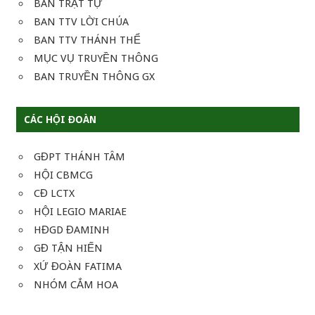
BAN TRẬT TỰ
BAN TTV LỜI CHÚA
BAN TTV THÁNH THỂ
MỤC VỤ TRUYỀN THÔNG
BAN TRUYỀN THÔNG GX
CÁC HỘI ĐOÀN
GĐPT THÁNH TÂM
HỘI CBMCG
CĐ LCTX
HỘI LEGIO MARIAE
HĐGD ĐAMINH
GĐ TẬN HIẾN
XỨ ĐOÀN FATIMA
NHÓM CẮM HOA