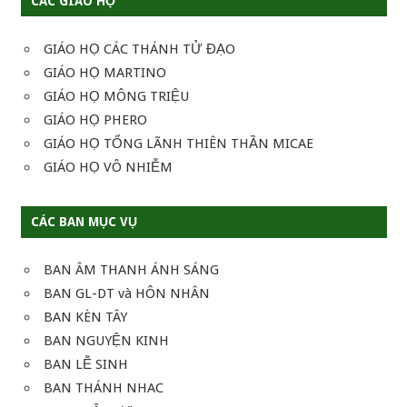
CÁC GIÁO HỌ
GIÁO HỌ CÁC THÁNH TỬ ĐẠO
GIÁO HỌ MARTINO
GIÁO HỌ MÔNG TRIỆU
GIÁO HỌ PHERO
GIÁO HỌ TỔNG LÃNH THIÊN THẦN MICAE
GIÁO HỌ VÔ NHIỄM
CÁC BAN MỤC VỤ
BAN ÂM THANH ÁNH SÁNG
BAN GL-DT và HÔN NHÂN
BAN KÈN TÂY
BAN NGUYỆN KINH
BAN LỄ SINH
BAN THÁNH NHAC