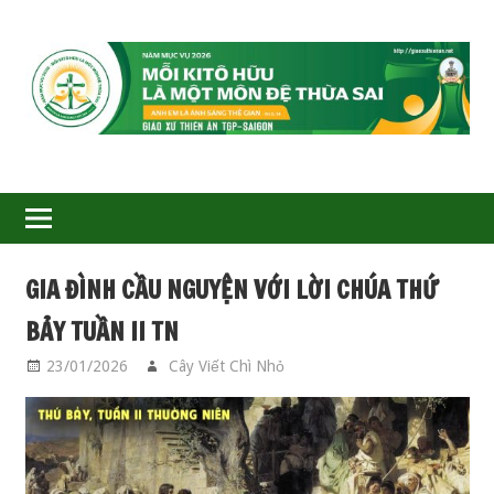
GIÁO
XỨ
THIÊN
ÂN-
GIA ĐÌNH CẦU NGUYỆN VỚI LỜI CHÚA THỨ
TGP
BẢY TUẦN II TN
SAIGON
23/01/2026
Cây Viết Chì Nhỏ
GIA ĐÌNH CẦU
NGUYỆN