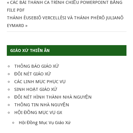
Previous
CÁC BÀI THÁNH CA TRÌNH CHIẾU POWERPOINT BẰNG
Điều
Post:
FILE PDF
hướng
Next
THÁNH ÊUSEBIÔ VERCELLÊSI VÀ THÁNH PHÊRÔ JULIANÔ
Post:
EYMARD
bài
viết
GIÁO XỨ THIÊN ÂN
THÔNG BÁO GIÁO XỨ
ĐÔI NÉT GIÁO XỨ
CÁC LINH MỤC PHỤC VỤ
SINH HOẠT GIÁO XỨ
ĐÔI NÉT HÌNH THÀNH NHÀ NGUYỆN
THÔNG TIN NHÀ NGUYỆN
HỘI ĐỒNG MỤC VỤ GX
Hội Đồng Mục Vụ Giáo Xứ