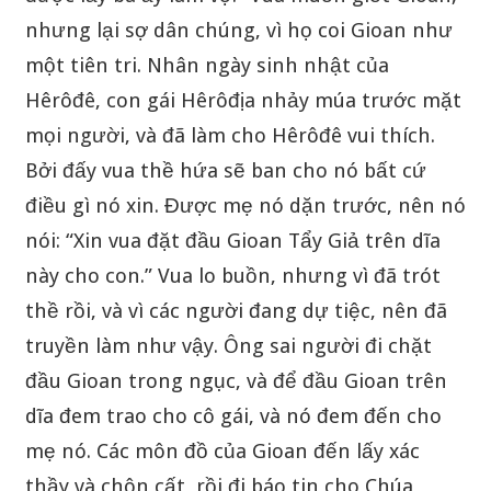
nhưng lại sợ dân chúng, vì họ coi Gioan như
một tiên tri. Nhân ngày sinh nhật của
Hêrôđê, con gái Hêrôđịa nhảy múa trước mặt
mọi người, và đã làm cho Hêrôđê vui thích.
Bởi đấy vua thề hứa sẽ ban cho nó bất cứ
điều gì nó xin. Được mẹ nó dặn trước, nên nó
nói: “Xin vua đặt đầu Gioan Tẩy Giả trên dĩa
này cho con.” Vua lo buồn, nhưng vì đã trót
thề rồi, và vì các người đang dự tiệc, nên đã
truyền làm như vậy. Ông sai người đi chặt
đầu Gioan trong ngục, và để đầu Gioan trên
dĩa đem trao cho cô gái, và nó đem đến cho
mẹ nó. Các môn đồ của Gioan đến lấy xác
thầy và chôn cất, rồi đi báo tin cho Chúa