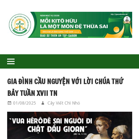
GIÁO
XỨ
THIÊN
ÂN-
GIA ĐÌNH CẦU NGUYỆN VỚI LỜI CHÚA THỨ
TGP
BẢY TUẦN XVII TN
SAIGON
01/08/2025
Cây Viết Chì Nhỏ
GIA ĐÌNH CẦU
NGUYỆN