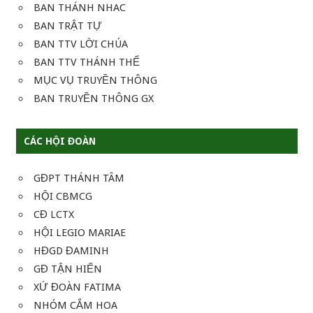
BAN THÁNH NHAC
BAN TRẬT TỰ
BAN TTV LỜI CHÚA
BAN TTV THÁNH THỂ
MỤC VỤ TRUYỀN THÔNG
BAN TRUYỀN THÔNG GX
CÁC HỘI ĐOÀN
GĐPT THÁNH TÂM
HỘI CBMCG
CĐ LCTX
HỘI LEGIO MARIAE
HĐGD ĐAMINH
GĐ TẬN HIẾN
XỨ ĐOÀN FATIMA
NHÓM CẮM HOA