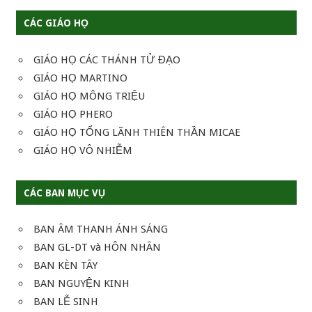
CÁC GIÁO HỌ
GIÁO HỌ CÁC THÁNH TỬ ĐẠO
GIÁO HỌ MARTINO
GIÁO HỌ MÔNG TRIỆU
GIÁO HỌ PHERO
GIÁO HỌ TỔNG LÃNH THIÊN THẦN MICAE
GIÁO HỌ VÔ NHIỄM
CÁC BAN MỤC VỤ
BAN ÂM THANH ÁNH SÁNG
BAN GL-DT và HÔN NHÂN
BAN KÈN TÂY
BAN NGUYỆN KINH
BAN LỄ SINH