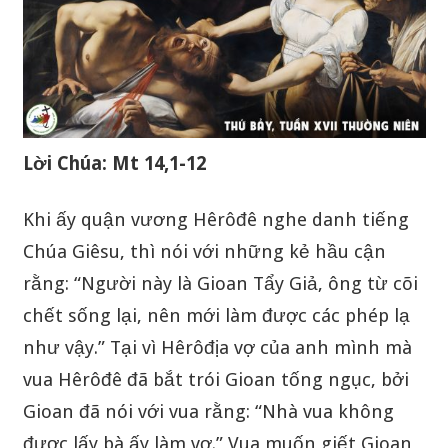
Lời Chúa: Mt 14,1-12
Khi ấy quận vương Hêrôđê nghe danh tiếng
Chúa Giêsu, thì nói với những kẻ hầu cận
rằng: “Người này là Gioan Tẩy Giả, ông từ cõi
chết sống lại, nên mới làm được các phép lạ
như vậy.” Tại vì Hêrôđịa vợ của anh mình mà
vua Hêrôđê đã bắt trói Gioan tống ngục, bởi
Gioan đã nói với vua rằng: “Nhà vua không
được lấy bà ấy làm vợ.” Vua muốn giết Gioan,