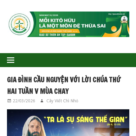
GIÁO
XỨ
THIÊN
ÂN-
GIA ĐÌNH CẦU NGUYỆN VỚI LỜI CHÚA THỨ
TGP
HAI TUẦN V MÙA CHAY
SAIGON
22/03/2026
Cây Viết Chì Nhỏ
GIA ĐÌNH CẦU
NGUYỆN