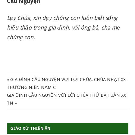
Cầu Nguyện
Lạy Chúa, xin dạy chúng con luôn biết sống
hiểu thảo trong gia đình, với ông bà, cha mẹ
chúng con.
Previous
GIA ĐÌNH CẦU NGUYỆN VỚI LỜI CHÚA. CHÚA NHẬT XX
Điều
Post:
THƯỜNG NIÊN NĂM C
hướng
Next
GIA ĐÌNH CẦU NGUYỆN VỚI LỜI CHÚA THỨ BA TUẦN XX
Post:
TN
bài
viết
GIÁO XỨ THIÊN ÂN