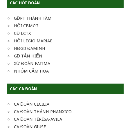
CÁC HỘI ĐOÀN
GĐPT THÁNH TÂM
HỘI CBMCG
CĐ LCTX
HỘI LEGIO MARIAE
HĐGD ĐAMINH
GĐ TẬN HIẾN
XỨ ĐOÀN FATIMA
NHÓM CẮM HOA
CÁC CA ĐOÀN
CA ĐOÀN CECILIA
CA ĐOÀN THÁNH PHANXICO
CA ĐOÀN TÊRÊSA-AVILA
CA ĐOÀN GIUSE