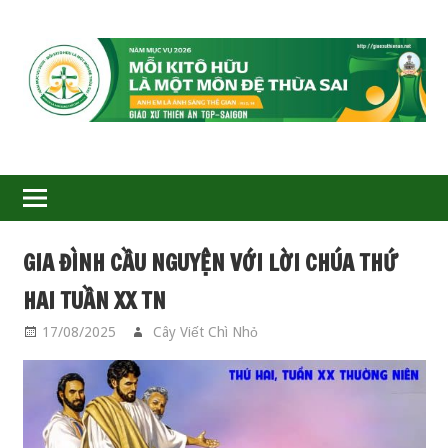
GIÁO
XỨ
THIÊN
ÂN-
GIA ĐÌNH CẦU NGUYỆN VỚI LỜI CHÚA THỨ
TGP
HAI TUẦN XX TN
SAIGON
17/08/2025
Cây Viết Chì Nhỏ
GIA ĐÌNH CẦU
NGUYỆN