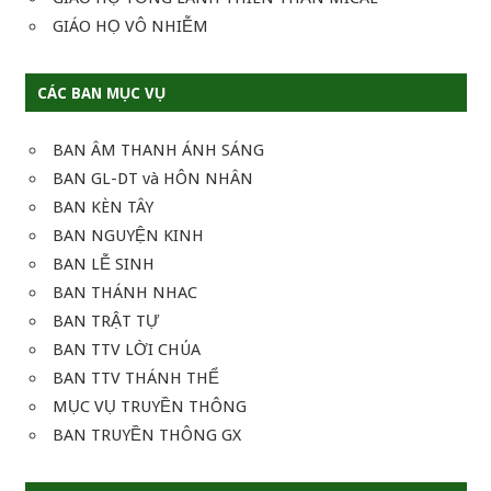
GIÁO HỌ VÔ NHIỄM
CÁC BAN MỤC VỤ
BAN ÂM THANH ÁNH SÁNG
BAN GL-DT và HÔN NHÂN
BAN KÈN TÂY
BAN NGUYỆN KINH
BAN LỄ SINH
BAN THÁNH NHAC
BAN TRẬT TỰ
BAN TTV LỜI CHÚA
BAN TTV THÁNH THỂ
MỤC VỤ TRUYỀN THÔNG
BAN TRUYỀN THÔNG GX