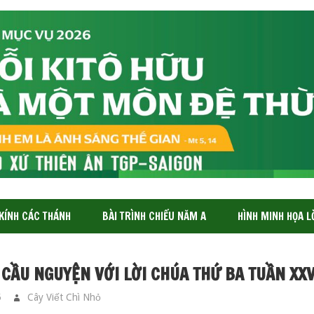
 KÍNH CÁC THÁNH
BÀI TRÌNH CHIẾU NĂM A
HÌNH MINH HỌA L
 CẦU NGUYỆN VỚI LỜI CHÚA THỨ BA TUẦN XXV
5
Cây Viết Chì Nhỏ
GIA ĐÌNH CẦU NGUYỆN