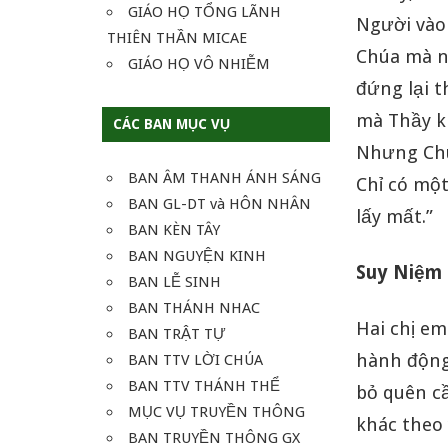
GIÁO HỌ TỔNG LÃNH
Người vào
THIÊN THẦN MICAE
Chúa mà ng
GIÁO HỌ VÔ NHIỄM
đứng lại 
mà Thầy k
CÁC BAN MỤC VỤ
Nhưng Chúa
BAN ÂM THANH ÁNH SÁNG
Chỉ có một
BAN GL-DT và HÔN NHÂN
lấy mất.”
BAN KÈN TÂY
BAN NGUYỆN KINH
Suy Niệm
BAN LỄ SINH
BAN THÁNH NHAC
Hai chị em
BAN TRẬT TỰ
hành động
BAN TTV LỜI CHÚA
BAN TTV THÁNH THỂ
bỏ quên cầ
MỤC VỤ TRUYỀN THÔNG
khác theo
BAN TRUYỀN THÔNG GX