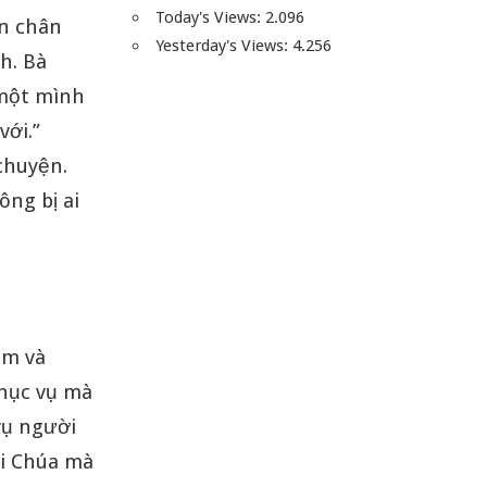
Today's Views:
2.096
ên chân
Yesterday's Views:
4.256
h. Bà
 một mình
với.”
chuyện.
ông bị ai
ệm và
phục vụ mà
vụ người
ời Chúa mà