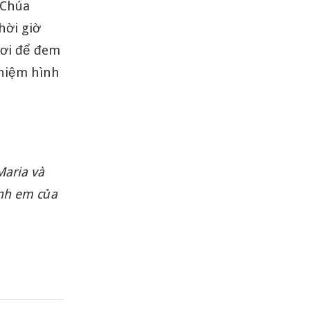
 Chúa
hời giờ
nơi để đem
 niệm hình
Maria và
anh em của