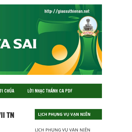
ỜI CHÚA
LỜI NHẠC THÁNH CA PDF
II TN
LỊCH PHỤNG VỤ VẠN NIÊN
LỊCH PHỤNG VỤ VẠN NIÊN