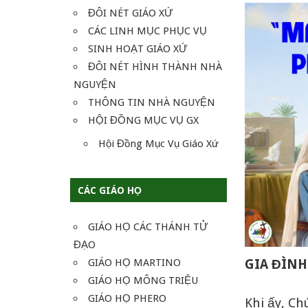
ĐÔI NÉT GIÁO XỨ
CÁC LINH MỤC PHỤC VỤ
SINH HOẠT GIÁO XỨ
ĐÔI NÉT HÌNH THÀNH NHÀ
NGUYỆN
THÔNG TIN NHÀ NGUYỆN
HỘI ĐỒNG MỤC VỤ GX
Hội Đồng Mục Vụ Giáo Xứ
CÁC GIÁO HỌ
GIÁO HỌ CÁC THÁNH TỬ
ĐẠO
GIÁO HỌ MARTINO
GIA ĐÌNH
GIÁO HỌ MÔNG TRIỆU
GIÁO HỌ PHERO
Khi ấy, Ch