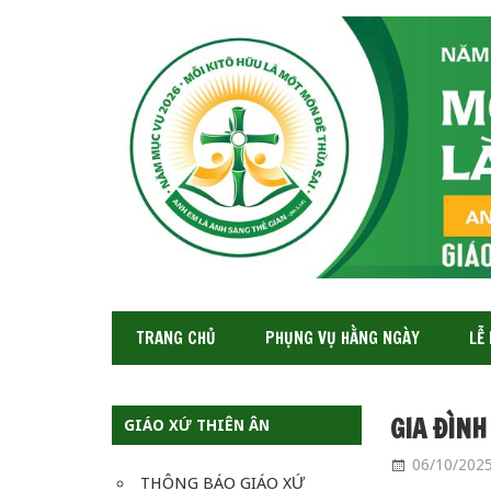
GIÁO
XỨ
THIÊN
ÂN-
TGP
SAIGON
TRANG CHỦ
PHỤNG VỤ HẰNG NGÀY
LỄ
GIA ĐÌNH
GIÁO XỨ THIÊN ÂN
06/10/202
THÔNG BÁO GIÁO XỨ