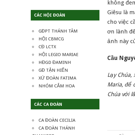
không đem 
Giêsu là 
CÁC HỘI ĐOÀN
cho việc 
ơn lành đ
GĐPT THÁNH TÂM
HỘI CBMCG
ảnh này c
CĐ LCTX
HỘI LEGIO MARIAE
Cầu Ngu
HĐGD ĐAMINH
GĐ TẬN HIẾN
Lạy Chúa, 
XỨ ĐOÀN FATIMA
Maria, để
NHÓM CẮM HOA
Chúa với 
CÁC CA ĐOÀN
CA ĐOÀN CECILIA
CA ĐOÀN THÁNH