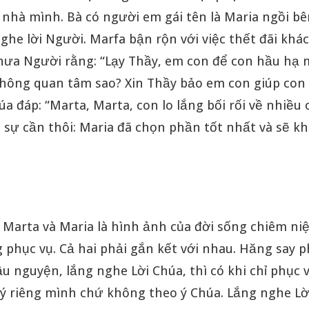
 nhà mình. Bà có người em gái tên là Maria ngồi b
he lời Người. Marfa bận rộn với việc thết đãi khác
thưa Người rằng: “Lạy Thầy, em con để con hầu hạ
hông quan tâm sao? Xin Thầy bảo em con giúp con 
 đáp: “Marta, Marta, con lo lắng bối rối về nhiều 
 sự cần thôi: Maria đã chọn phần tốt nhất và sẽ kh
 Marta và Maria là hình ảnh của đời sống chiêm ni
 phục vụ. Cả hai phải gắn kết với nhau. Hăng say 
u nguyện, lắng nghe Lời Chúa, thì có khi chỉ phục 
 ý riêng mình chứ không theo ý Chúa. Lắng nghe L