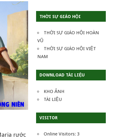
THỜI SỰ GIÁO HỘI
THỜI SỰ GIÁO HỘI HOÀN
VŨ
THỜI SỰ GIÁO HỘI VIỆT
NAM
DOWNLOAD TÀI LIỆU
KHO ẢNH
TÀI LIỆU
VISITOR
Online Visitors:
3
Maria rước