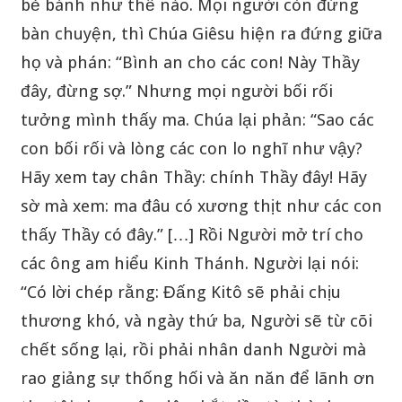
bẻ bánh như thế nào. Mọi người còn đứng
bàn chuyện, thì Chúa Giêsu hiện ra đứng giữa
họ và phán: “Bình an cho các con! Này Thầy
đây, đừng sợ.” Nhưng mọi người bối rối
tưởng mình thấy ma. Chúa lại phản: “Sao các
con bối rối và lòng các con lo nghĩ như vậy?
Hãy xem tay chân Thầy: chính Thầy đây! Hãy
sờ mà xem: ma đâu có xương thịt như các con
thấy Thầy có đây.” […] Rồi Người mở trí cho
các ông am hiểu Kinh Thánh. Người lại nói:
“Có lời chép rằng: Đấng Kitô sẽ phải chịu
thương khó, và ngày thứ ba, Người sẽ từ cõi
chết sống lại, rồi phải nhân danh Người mà
rao giảng sự thống hối và ăn năn để lãnh ơn