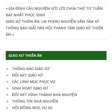
Previous
GIA ĐÌNH CẦU NGUYỆN VỚI LỜI CHÚA THỨ TƯ TUẦN
Điều
Post:
BÁT NHẬT PHỤC SINH
hướng
Next
GIÁO XỨ THIÊN ÂN: LM PHERO NGUYỄN VĂN TÂM KÝ
Post:
THÔNG BÁO GIẢI TÁN HỘI THÁNH TÂM GIÁO XỨ THIÊN
bài
ÂN
viết
GIÁO XỨ THIÊN ÂN
THÔNG BÁO GIÁO XỨ
ĐÔI NÉT GIÁO XỨ
CÁC LINH MỤC PHỤC VỤ
SINH HOẠT GIÁO XỨ
ĐÔI NÉT HÌNH THÀNH NHÀ NGUYỆN
THÔNG TIN NHÀ NGUYỆN
HỘI ĐỒNG MỤC VỤ GX