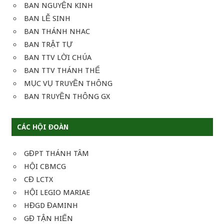
BAN NGUYỆN KINH
BAN LỄ SINH
BAN THÁNH NHAC
BAN TRẬT TỰ
BAN TTV LỜI CHÚA
BAN TTV THÁNH THỂ
MỤC VỤ TRUYỀN THÔNG
BAN TRUYỀN THÔNG GX
CÁC HỘI ĐOÀN
GĐPT THÁNH TÂM
HỘI CBMCG
CĐ LCTX
HỘI LEGIO MARIAE
HĐGD ĐAMINH
GĐ TẬN HIẾN