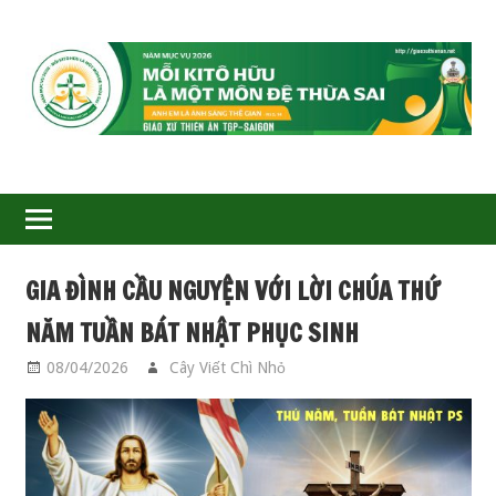
GIÁO
XỨ
THIÊN
ÂN-
GIA ĐÌNH CẦU NGUYỆN VỚI LỜI CHÚA THỨ
TGP
NĂM TUẦN BÁT NHẬT PHỤC SINH
SAIGON
08/04/2026
Cây Viết Chì Nhỏ
GIA ĐÌNH CẦU
NGUYỆN