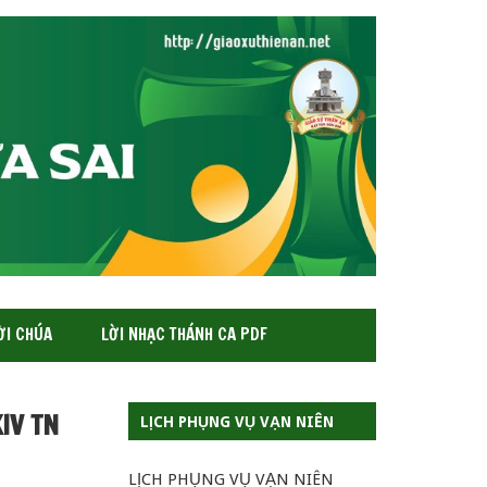
ỜI CHÚA
LỜI NHẠC THÁNH CA PDF
IV TN
LỊCH PHỤNG VỤ VẠN NIÊN
LỊCH PHỤNG VỤ VẠN NIÊN