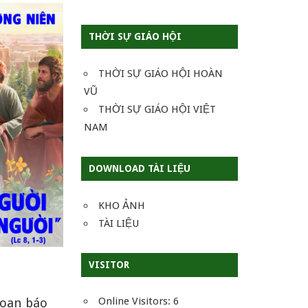
THỜI SỰ GIÁO HỘI
THỜI SỰ GIÁO HỘI HOÀN
VŨ
THỜI SỰ GIÁO HỘI VIỆT
NAM
DOWNLOAD TÀI LIỆU
KHO ẢNH
TÀI LIỆU
VISITOR
Online Visitors:
6
loan báo