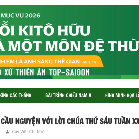
 KÍNH CÁC THÁNH
BÀI TRÌNH CHIẾU NĂM A
HÌNH MINH HỌA L
 CẦU NGUYỆN VỚI LỜI CHÚA THỨ SÁU TUẦN XX
5
Cây Viết Chì Nhỏ
GIA ĐÌNH CẦU NGUYỆN