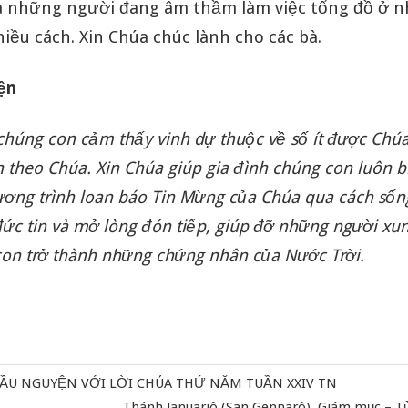
 là những người đang âm thầm làm việc tổng đồ ở n
iều cách. Xin Chúa chúc lành cho các bà.
yện
chúng con cảm thấy vinh dự thuộc về số ít được Chúa
n theo Chúa. Xin Chúa giúp gia đình chúng con luôn b
ương trình loan báo Tin Mừng của Chúa qua cách sốn
đức tin và mở lòng đón tiếp, giúp đỡ những người xu
con trở thành những chứng nhân của Nước Trời.
CẦU NGUYỆN VỚI LỜI CHÚA THỨ NĂM TUẦN XXIV TN
Next
Thánh Januariô (San Gennarô), Giám mục – Tử