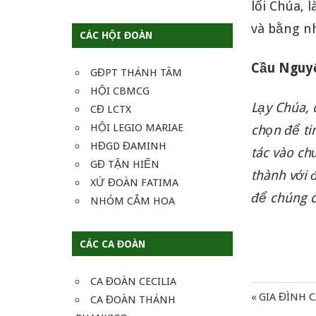
lối Chúa,
và bằng nh
CÁC HỘI ĐOÀN
Cầu Ngu
GĐPT THÁNH TÂM
HỘI CBMCG
Lạy Chúa, 
CĐ LCTX
HỘI LEGIO MARIAE
chọn để ti
HĐGD ĐAMINH
tác vào ch
GĐ TẬN HIẾN
thành với 
XỨ ĐOÀN FATIMA
để chúng 
NHÓM CẮM HOA
CÁC CA ĐOÀN
CA ĐOÀN CECILIA
Previous
GIA ĐÌNH 
Điều
CA ĐOÀN THÁNH
Post: