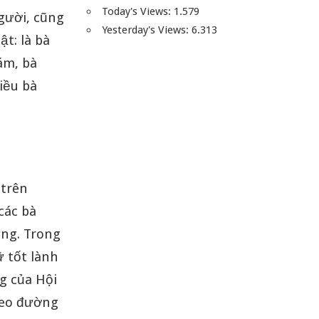
Today's Views:
1.579
gười, cũng
Yesterday's Views:
6.313
t: là bà
ám, bà
iều bà
 trên
các bà
ừng. Trong
ữ tốt lành
g của Hội
heo đường