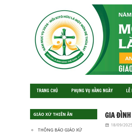
GIÁO
XỨ
THIÊN
ÂN-
TGP
SAIGON
TRANG CHỦ
PHỤNG VỤ HẰNG NGÀY
LỄ
GIA ĐÌNH
GIÁO XỨ THIÊN ÂN
18/09/202
THÔNG BÁO GIÁO XỨ