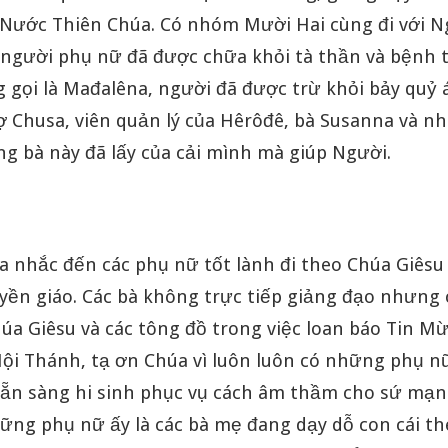
Nước Thiên Chúa. Có nhóm Mười Hai cùng đi với N
người phụ nữ đã được chữa khỏi tà thần và bệnh tậ
 gọi là Mađalêna, người đã được trừ khỏi bảy quỷ 
 Chusa, viên quản lý của Hêrôđê, bà Susanna và nh
ng bà này đã lấy của cải mình mà giúp Người.
a nhắc đến các phụ nữ tốt lành đi theo Chúa Giêsu
yền giáo. Các bà không trực tiếp giảng đạo nhưng 
úa Giêsu và các tông đồ trong việc loan báo Tin M
ội Thánh, tạ ơn Chúa vì luôn luôn có những phụ n
sẵn sàng hi sinh phục vụ cách âm thầm cho sứ mạn
ững phụ nữ ấy là các bà mẹ đang dạy dỗ con cái t