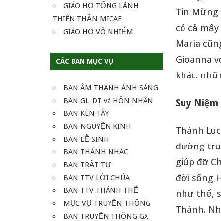
GIÁO HỌ TỔNG LÃNH
Tin Mừng 
THIÊN THẦN MICAE
có cả mấy 
GIÁO HỌ VÔ NHIỄM
Maria cũng
Gioanna vợ
CÁC BAN MỤC VỤ
khác: nhữ
BAN ÂM THANH ÁNH SÁNG
BAN GL-DT và HÔN NHÂN
Suy Niệm
BAN KÈN TÂY
BAN NGUYỆN KINH
Thánh Luc
BAN LỄ SINH
đường tru
BAN THÁNH NHAC
giúp đỡ Ch
BAN TRẬT TỰ
đời sống H
BAN TTV LỜI CHÚA
BAN TTV THÁNH THỂ
như thế, 
MỤC VỤ TRUYỀN THÔNG
Thánh. Nh
BAN TRUYỀN THÔNG GX