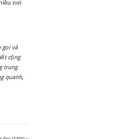
hiều nơi
 gọi và
iết cộng
g trung
ng quanh,
 đạo (†305)