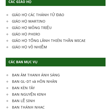
CÁC GIÁO HỌ
GIÁO HỌ CÁC THÁNH TỬ ĐẠO
GIÁO HỌ MARTINO
GIÁO HỌ MÔNG TRIỆU
GIÁO HỌ PHERO
GIÁO HỌ TỔNG LÃNH THIÊN THẦN MICAE
GIÁO HỌ VÔ NHIỄM
CÁC BAN MỤC VỤ
BAN ÂM THANH ÁNH SÁNG
BAN GL-DT và HÔN NHÂN
BAN KÈN TÂY
BAN NGUYỆN KINH
BAN LỄ SINH
BAN THÁNH NHAC