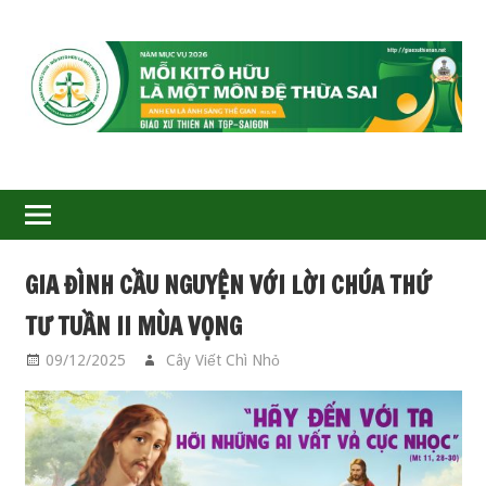
GIÁO
XỨ
THIÊN
ÂN-
GIA ĐÌNH CẦU NGUYỆN VỚI LỜI CHÚA THỨ
TGP
TƯ TUẦN II MÙA VỌNG
SAIGON
09/12/2025
Cây Viết Chì Nhỏ
GIA ĐÌNH CẦU
NGUYỆN