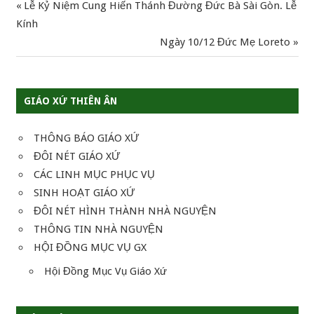
Previous
Lễ Kỷ Niệm Cung Hiến Thánh Đường Đức Bà Sài Gòn. Lễ
Điều
Post:
Kính
hướng
Next
Ngày 10/12 Đức Mẹ Loreto
Post:
bài
viết
GIÁO XỨ THIÊN ÂN
THÔNG BÁO GIÁO XỨ
ĐÔI NÉT GIÁO XỨ
CÁC LINH MỤC PHỤC VỤ
SINH HOẠT GIÁO XỨ
ĐÔI NÉT HÌNH THÀNH NHÀ NGUYỆN
THÔNG TIN NHÀ NGUYỆN
HỘI ĐỒNG MỤC VỤ GX
Hội Đồng Mục Vụ Giáo Xứ