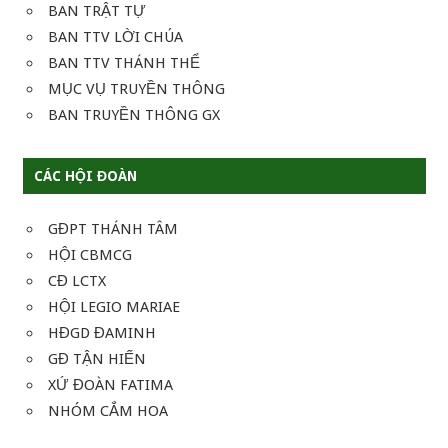
BAN TRẬT TỰ
BAN TTV LỜI CHÚA
BAN TTV THÁNH THỂ
MỤC VỤ TRUYỀN THÔNG
BAN TRUYỀN THÔNG GX
CÁC HỘI ĐOÀN
GĐPT THÁNH TÂM
HỘI CBMCG
CĐ LCTX
HỘI LEGIO MARIAE
HĐGD ĐAMINH
GĐ TẬN HIẾN
XỨ ĐOÀN FATIMA
NHÓM CẮM HOA