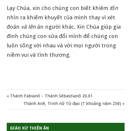
Lạy Chúa, xin cho chúng con biết khiêm
tốn
nhìn ra khiếm khuyết của mình thay vì xét
đoán
và
lên
án người khác
.
Xin Chúa giúp gia
đình chúng con sửa đổi mình để chúng con
luôn sống với nhau và với mọi người trong
niềm vui và tình thương.
Previous
Thánh Fabianô – Thánh Sêbastianô 20.01
Điều
Post:
Next
Thánh Anê, Trinh nữ Tử đạo († khoảng năm 258)
hướng
Post:
bài
GIÁO XỨ THIÊN ÂN