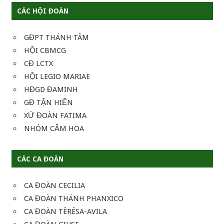
CÁC HỘI ĐOÀN
GĐPT THÁNH TÂM
HỘI CBMCG
CĐ LCTX
HỘI LEGIO MARIAE
HĐGD ĐAMINH
GĐ TẬN HIẾN
XỨ ĐOÀN FATIMA
NHÓM CẮM HOA
CÁC CA ĐOÀN
CA ĐOÀN CECILIA
CA ĐOÀN THÁNH PHANXICO
CA ĐOÀN TÊRÊSA-AVILA