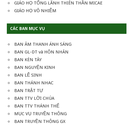
GIÁO HỌ TỔNG LÃNH THIÊN THẦN MICAE
GIÁO HỌ VÔ NHIỄM
CÁC BAN MỤC VỤ
BAN ÂM THANH ÁNH SÁNG
BAN GL-DT và HÔN NHÂN
BAN KÈN TÂY
BAN NGUYỆN KINH
BAN LỄ SINH
BAN THÁNH NHAC
BAN TRẬT TỰ
BAN TTV LỜI CHÚA
BAN TTV THÁNH THỂ
MỤC VỤ TRUYỀN THÔNG
BAN TRUYỀN THÔNG GX