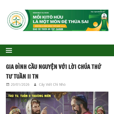
GIÁO
XỨ
THIÊN
ÂN-
GIA ĐÌNH CẦU NGUYỆN VỚI LỜI CHÚA THỨ
TGP
TƯ TUẦN II TN
SAIGON
20/01/2026
Cây Viết Chì Nhỏ
GIA ĐÌNH CẦU
NGUYỆN