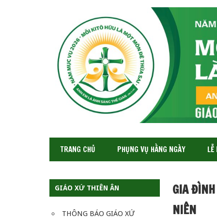
GIÁO
XỨ
THIÊN
ÂN-
TGP
SAIGON
TRANG CHỦ
PHỤNG VỤ HẰNG NGÀY
LỄ
GIA ĐÌNH
GIÁO XỨ THIÊN ÂN
NIÊN
THÔNG BÁO GIÁO XỨ