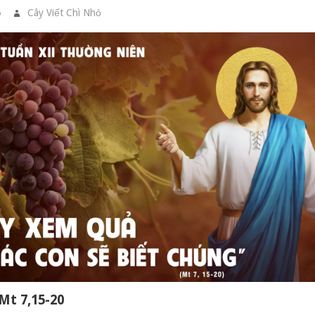
5
Cây Viết Chì Nhỏ
GIA ĐÌNH CẦU NGUYỆN
 Mt 7,15-20