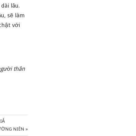
dài lâu.
u, sẽ làm
thật với
người thân
IẢ
HƯỜNG NIÊN