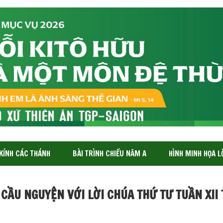
 KÍNH CÁC THÁNH
BÀI TRÌNH CHIẾU NĂM A
HÌNH MINH HỌA L
 CẦU NGUYỆN VỚI LỜI CHÚA THỨ TƯ TUẦN XI