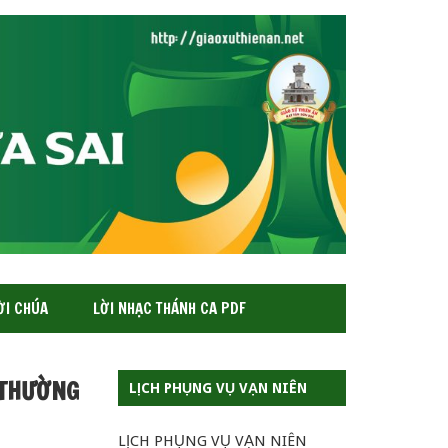
ỜI CHÚA
LỜI NHẠC THÁNH CA PDF
I THƯỜNG
LỊCH PHỤNG VỤ VẠN NIÊN
LỊCH PHỤNG VỤ VẠN NIÊN