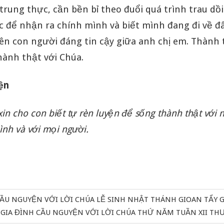
trung thực, cần bền bỉ theo đuổi quá trình trau dồi 
 để nhận ra chính mình và biết mình đang đi về đâ
nên con người đáng tin cậy giữa anh chị em. Thành 
hành thật với Chúa.
yện
xin cho con biết tự rèn luyện để sống thành thật với 
đình và với mọi người.
CẦU NGUYỆN VỚI LỜI CHÚA LỄ SINH NHẬT THÁNH GIOAN TẨY G
Next
GIA ĐÌNH CẦU NGUYỆN VỚI LỜI CHÚA THỨ NĂM TUẦN XII T