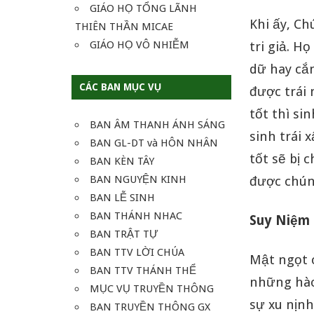
GIÁO HỌ TỔNG LÃNH
Khi ấy, Ch
THIÊN THẦN MICAE
GIÁO HỌ VÔ NHIỄM
tri giả. H
dữ hay cắn
CÁC BAN MỤC VỤ
được trái 
tốt thì si
BAN ÂM THANH ÁNH SÁNG
sinh trái 
BAN GL-DT và HÔN NHÂN
tốt sẽ bị 
BAN KÈN TÂY
BAN NGUYỆN KINH
được chún
BAN LỄ SINH
BAN THÁNH NHAC
Suy Niệm
BAN TRẬT TỰ
BAN TTV LỜI CHÚA
Mật ngọt 
BAN TTV THÁNH THỂ
những hào
MỤC VỤ TRUYỀN THÔNG
sự xu nịnh
BAN TRUYỀN THÔNG GX