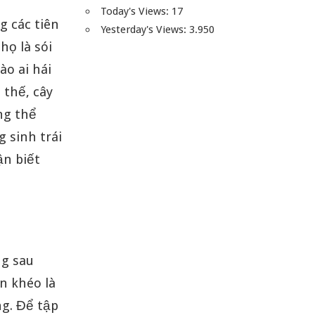
Today's Views:
17
g các tiên
Yesterday's Views:
3.950
họ là sói
ào ai hái
 thế, cây
ông thể
g sinh trái
ận biết
ng sau
n khéo là
ng. Để tập