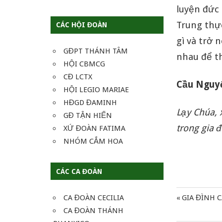
luyện đức 
Trung thực
CÁC HỘI ĐOÀN
gì và trở 
GĐPT THÁNH TÂM
nhau để t
HỘI CBMCG
CĐ LCTX
Cầu Ngu
HỘI LEGIO MARIAE
HĐGD ĐAMINH
Lạy Chúa, 
GĐ TẬN HIẾN
trong gia 
XỨ ĐOÀN FATIMA
NHÓM CẮM HOA
CÁC CA ĐOÀN
Previous
CA ĐOÀN CECILIA
GIA ĐÌNH 
Điều
Post:
CA ĐOÀN THÁNH
hướng