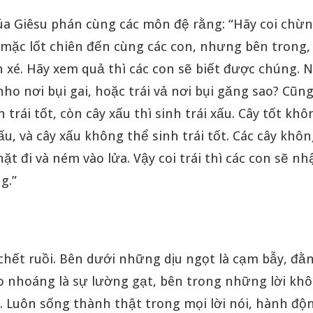
úa Giêsu phán cùng các môn đệ rằng: “Hãy coi chừn
ọ mặc lốt chiên đến cùng các con, nhưng bên trong, 
 xé. Hãy xem quả thì các con sẽ biết được chúng. N
nho nơi bụi gai, hoặc trái vả nơi bụi găng sao? Cũng
nh trái tốt, còn cây xấu thì sinh trái xấu. Cây tốt kh
xấu, và cây xấu không thể sinh trái tốt. Các cây khôn
chặt đi và ném vào lửa. Vậy coi trái thì các con sẽ nh
g.”
chết ruồi. Bên dưới những dịu ngọt là cạm bẫy, đằ
 nhoáng là sự lường gạt, bên trong những lời khô
. Luôn sống thành thật trong mọi lời nói, hành độ