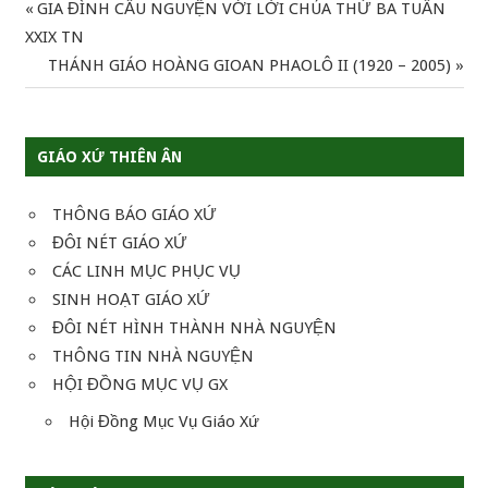
Previous
GIA ĐÌNH CẦU NGUYỆN VỚI LỜI CHÚA THỨ BA TUẦN
Điều
Post:
XXIX TN
hướng
Next
THÁNH GIÁO HOÀNG GIOAN PHAOLÔ II (1920 – 2005)
Post:
bài
viết
GIÁO XỨ THIÊN ÂN
THÔNG BÁO GIÁO XỨ
ĐÔI NÉT GIÁO XỨ
CÁC LINH MỤC PHỤC VỤ
SINH HOẠT GIÁO XỨ
ĐÔI NÉT HÌNH THÀNH NHÀ NGUYỆN
THÔNG TIN NHÀ NGUYỆN
HỘI ĐỒNG MỤC VỤ GX
Hội Đồng Mục Vụ Giáo Xứ