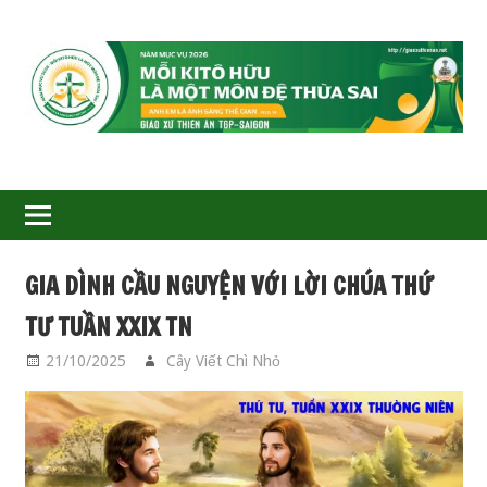
GIÁO
XỨ
THIÊN
ÂN-
GIA DÌNH CẦU NGUYỆN VỚI LỜI CHÚA THỨ
TGP
TƯ TUẦN XXIX TN
SAIGON
21/10/2025
Cây Viết Chì Nhỏ
GIA ĐÌNH CẦU
NGUYỆN