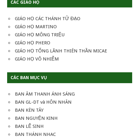
CÁC GIÁO HỌ
GIÁO HỌ CÁC THÁNH TỬ ĐẠO
GIÁO HỌ MARTINO
GIÁO HỌ MÔNG TRIỆU
GIÁO HỌ PHERO
GIÁO HỌ TỔNG LÃNH THIÊN THẦN MICAE
GIÁO HỌ VÔ NHIỄM
CÁC BAN MỤC VỤ
BAN ÂM THANH ÁNH SÁNG
BAN GL-DT và HÔN NHÂN
BAN KÈN TÂY
BAN NGUYỆN KINH
BAN LỄ SINH
BAN THÁNH NHAC