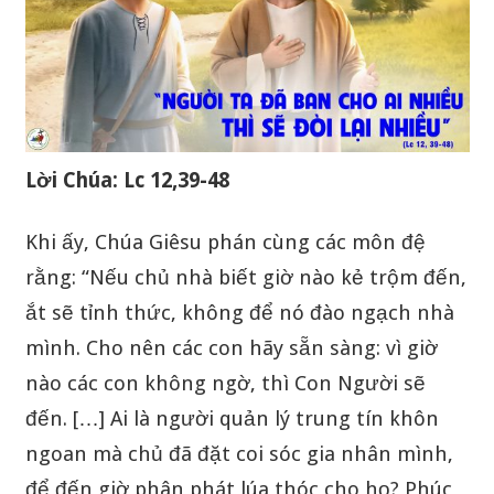
Lời Chúa: Lc 12,39-48
Khi ấy, Chúa Giêsu phán cùng các môn đệ
rằng: “Nếu chủ nhà biết giờ nào kẻ trộm đến,
ắt sẽ tỉnh thức, không để nó đào ngạch nhà
mình. Cho nên các con hãy sẵn sàng: vì giờ
nào các con không ngờ, thì Con Người sẽ
đến. […] Ai là người quản lý trung tín khôn
ngoan mà chủ đã đặt coi sóc gia nhân mình,
để đến giờ phân phát lúa thóc cho họ? Phúc