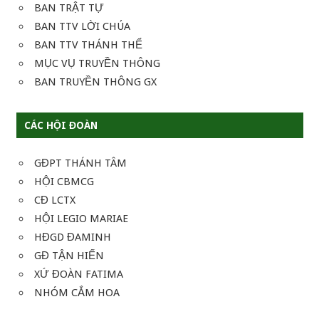
BAN TRẬT TỰ
BAN TTV LỜI CHÚA
BAN TTV THÁNH THỂ
MỤC VỤ TRUYỀN THÔNG
BAN TRUYỀN THÔNG GX
CÁC HỘI ĐOÀN
GĐPT THÁNH TÂM
HỘI CBMCG
CĐ LCTX
HỘI LEGIO MARIAE
HĐGD ĐAMINH
GĐ TẬN HIẾN
XỨ ĐOÀN FATIMA
NHÓM CẮM HOA