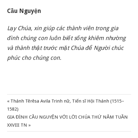
Cầu Nguyện
Lạy Chúa, xin giúp các thành viên trong gia
đình chúng con luôn biết sống khiêm nhường
và thành thật trước mặt Chúa để Người chúc
phúc cho chúng con.
Previous
Thánh Têrêsa Avila Trinh nữ, Tiến sĩ Hội Thánh (1515–
Điều
Post:
1582)
hướng
Next
GIA ĐÌNH CẦU NGUYỆN VỚI LỜI CHÚA THỨ NĂM TUẦN
Post:
XXVIII TN
bài