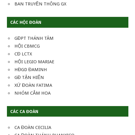
BAN TRUYỀN THÔNG GX
CÁC HỘI ĐOÀN
GĐPT THÁNH TÂM
HỘI CBMCG
CĐ LCTX
HỘI LEGIO MARIAE
HĐGD ĐAMINH
GĐ TẬN HIẾN
XỨ ĐOÀN FATIMA
NHÓM CẮM HOA
CÁC CA ĐOÀN
CA ĐOÀN CECILIA