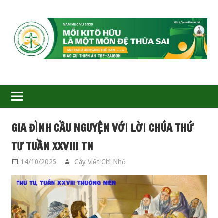
GIÁO
XỨ
THIÊN
ÂN-
GIA ĐÌNH CẦU NGUYỆN VỚI LỜI CHÚA THỨ
TGP
TƯ TUẦN XXVIII TN
SAIGON
14/10/2025
Cây Viết Chì Nhỏ
GIA ĐÌNH CẦU
NGUYỆN