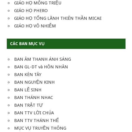
GIÁO HỌ MÔNG TRIỆU
GIÁO HỌ PHERO
GIÁO HỌ TỔNG LÃNH THIÊN THẦN MICAE
GIÁO HỌ VÔ NHIỄM
CÁC BAN MỤC VỤ
BAN ÂM THANH ÁNH SÁNG
BAN GL-DT và HÔN NHÂN
BAN KÈN TÂY
BAN NGUYỆN KINH
BAN LỄ SINH
BAN THÁNH NHAC
BAN TRẬT TỰ
BAN TTV LỜI CHÚA
BAN TTV THÁNH THỂ
MỤC VỤ TRUYỀN THÔNG