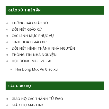
viết
GIÁO XỨ THIÊN ÂN
THÔNG BÁO GIÁO XỨ
ĐÔI NÉT GIÁO XỨ
CÁC LINH MỤC PHỤC VỤ
SINH HOẠT GIÁO XỨ
ĐÔI NÉT HÌNH THÀNH NHÀ NGUYỆN
THÔNG TIN NHÀ NGUYỆN
HỘI ĐỒNG MỤC VỤ GX
Hội Đồng Mục Vụ Giáo Xứ
CÁC GIÁO HỌ
GIÁO HỌ CÁC THÁNH TỬ ĐẠO
GIÁO HỌ MARTINO