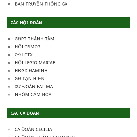
BAN TRUYỀN THÔNG GX
CÁC HỘI ĐOÀN
GĐPT THÁNH TÂM
HỘI CBMCG
CĐ LCTX
HỘI LEGIO MARIAE
HĐGD ĐAMINH
GĐ TẬN HIẾN
XỨ ĐOÀN FATIMA
NHÓM CẮM HOA
CÁC CA ĐOÀN
CA ĐOÀN CECILIA