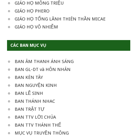
GIÁO HỌ MÔNG TRIỆU
GIÁO HỌ PHERO
GIÁO HỌ TỔNG LÃNH THIÊN THẦN MICAE
GIÁO HỌ VÔ NHIỄM
CÁC BAN MỤC VỤ
BAN ÂM THANH ÁNH SÁNG
BAN GL-DT và HÔN NHÂN
BAN KÈN TÂY
BAN NGUYỆN KINH
BAN LỄ SINH
BAN THÁNH NHAC
BAN TRẬT TỰ
BAN TTV LỜI CHÚA
BAN TTV THÁNH THỂ
MỤC VỤ TRUYỀN THÔNG