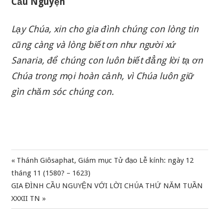
Cầu Nguyện
Lạy Chúa, xin cho gia đình chúng con lòng tin
cũng càng và lòng biết ơn như người xứ
Sanaria, để chúng con luôn biết đẳng lời tạ ơn
Chúa trong mọi hoàn cảnh, vì Chúa luôn giữ
gìn chăm sóc chúng con.
Previous
Thánh Giôsaphat, Giám mục Tử đạo Lễ kính: ngày 12
Điều
Post:
tháng 11 (1580? – 1623)
hướng
Next
GIA ĐÌNH CẦU NGUYỆN VỚI LỜI CHÚA THỨ NĂM TUẦN
Post:
XXXII TN
bài