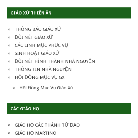
viết
GIÁO XỨ THIÊN ÂN
THÔNG BÁO GIÁO XỨ
ĐÔI NÉT GIÁO XỨ
CÁC LINH MỤC PHỤC VỤ
SINH HOẠT GIÁO XỨ
ĐÔI NÉT HÌNH THÀNH NHÀ NGUYỆN
THÔNG TIN NHÀ NGUYỆN
HỘI ĐỒNG MỤC VỤ GX
Hội Đồng Mục Vụ Giáo Xứ
CÁC GIÁO HỌ
GIÁO HỌ CÁC THÁNH TỬ ĐẠO
GIÁO HỌ MARTINO