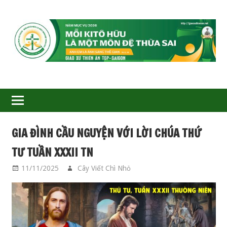
GIÁO
XỨ
THIÊN
ÂN-
GIA ĐÌNH CẦU NGUYỆN VỚI LỜI CHÚA THỨ
TGP
TƯ TUẦN XXXII TN
SAIGON
11/11/2025
Cây Viết Chì Nhỏ
GIA ĐÌNH CẦU
NGUYỆN