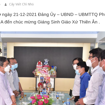
6
Cây Viết Chì Nhỏ
SINH HOẠT GIÁO XỨ
ờ ngày 21-12-2021 Đảng Ủy – UBND – UBMTTQ Ph
A đến chúc mừng Giáng Sinh Giáo Xứ Thiên Ân .