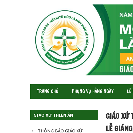
GIÁO
XỨ
THIÊN
ÂN-
TGP
SAIGON
TRANG CHỦ
PHỤNG VỤ HẰNG NGÀY
LỄ
GIÁO XỨ
GIÁO XỨ THIÊN ÂN
LỄ GIÁNG
THÔNG BÁO GIÁO XỨ