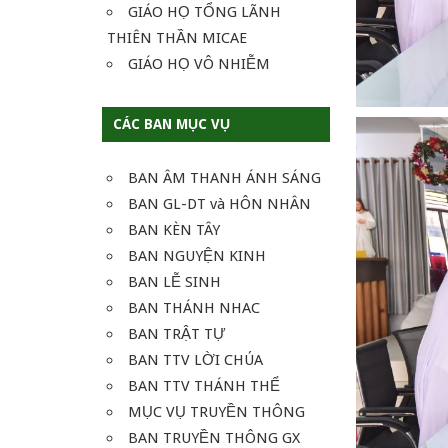
GIÁO HỌ TỔNG LÃNH
THIÊN THẦN MICAE
GIÁO HỌ VÔ NHIỄM
CÁC BAN MỤC VỤ
BAN ÂM THANH ÁNH SÁNG
BAN GL-DT và HÔN NHÂN
BAN KÈN TÂY
BAN NGUYỆN KINH
BAN LỄ SINH
BAN THÁNH NHAC
BAN TRẬT TỰ
BAN TTV LỜI CHÚA
BAN TTV THÁNH THỂ
MỤC VỤ TRUYỀN THÔNG
BAN TRUYỀN THÔNG GX