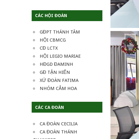
CÁC HỘI ĐOÀN
GĐPT THÁNH TÂM
HỘI CBMCG
CĐ LCTX
HỘI LEGIO MARIAE
HĐGD ĐAMINH
GĐ TẬN HIẾN
XỨ ĐOÀN FATIMA
NHÓM CẮM HOA
CÁC CA ĐOÀN
CA ĐOÀN CECILIA
CA ĐOÀN THÁNH