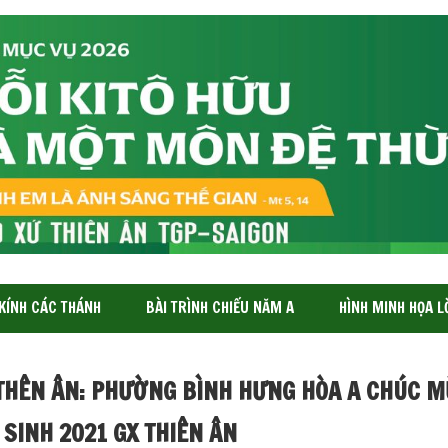
 KÍNH CÁC THÁNH
BÀI TRÌNH CHIẾU NĂM A
HÌNH MINH HỌA L
 THÊN ÂN: PHƯỜNG BÌNH HƯNG HÒA A CHÚC M
 SINH 2021 GX THIÊN ÂN