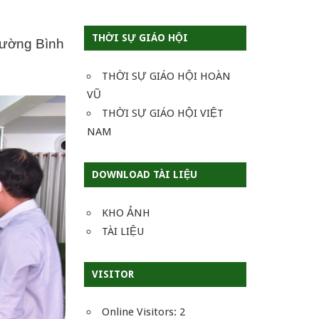
THỜI SỰ GIÁO HỘI
ường Bình
THỜI SỰ GIÁO HỘI HOÀN
VŨ
THỜI SỰ GIÁO HỘI VIỆT
NAM
DOWNLOAD TÀI LIỆU
KHO ẢNH
TÀI LIỆU
VISITOR
Online Visitors:
2