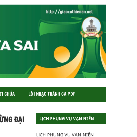
ỜI CHÚA
LỜI NHẠC THÁNH CA PDF
ỪNG ĐẠI
LỊCH PHỤNG VỤ VẠN NIÊN
LỊCH PHỤNG VỤ VẠN NIÊN