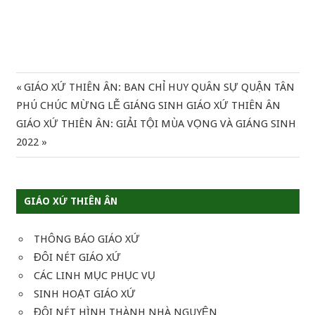
Previous
GIÁO XỨ THIÊN ÂN: BAN CHỈ HUY QUÂN SỰ QUẬN TÂN
Điều
Post:
PHÚ CHÚC MỪNG LỄ GIÁNG SINH GIÁO XỨ THIÊN ÂN
hướng
Next
GIÁO XỨ THIÊN ÂN: GIẢI TỘI MÙA VỌNG VÀ GIÁNG SINH
Post:
2022
bài
viết
GIÁO XỨ THIÊN ÂN
THÔNG BÁO GIÁO XỨ
ĐÔI NÉT GIÁO XỨ
CÁC LINH MỤC PHỤC VỤ
SINH HOẠT GIÁO XỨ
ĐÔI NÉT HÌNH THÀNH NHÀ NGUYỆN