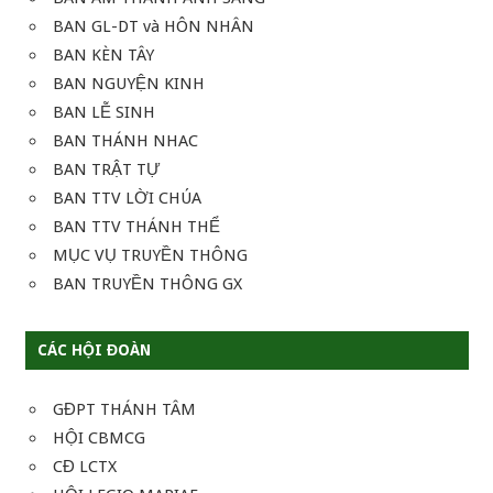
BAN GL-DT và HÔN NHÂN
BAN KÈN TÂY
BAN NGUYỆN KINH
BAN LỄ SINH
BAN THÁNH NHAC
BAN TRẬT TỰ
BAN TTV LỜI CHÚA
BAN TTV THÁNH THỂ
MỤC VỤ TRUYỀN THÔNG
BAN TRUYỀN THÔNG GX
CÁC HỘI ĐOÀN
GĐPT THÁNH TÂM
HỘI CBMCG
CĐ LCTX