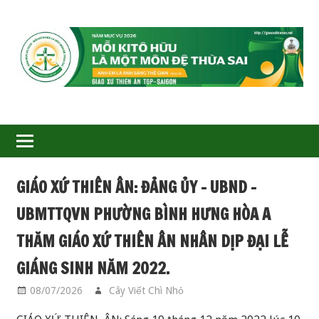
GIÁO
XỨ
THIÊN
ÂN-
GIÁO XỨ THIÊN ÂN: ĐẢNG ỦY – UBND –
TGP
UBMTTQVN PHƯỜNG BÌNH HƯNG HÒA A
SAIGON
THĂM GIÁO XỨ THIÊN ÂN NHÂN DỊP ĐẠI LỄ
GIÁNG SINH NĂM 2022.
08/07/2026
Cây Viết Chì Nhỏ
SINH HOẠT GIÁO XỨ