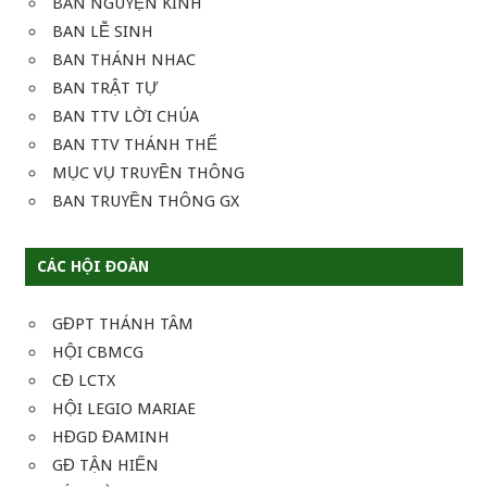
BAN NGUYỆN KINH
BAN LỄ SINH
BAN THÁNH NHAC
BAN TRẬT TỰ
BAN TTV LỜI CHÚA
BAN TTV THÁNH THỂ
MỤC VỤ TRUYỀN THÔNG
BAN TRUYỀN THÔNG GX
CÁC HỘI ĐOÀN
GĐPT THÁNH TÂM
HỘI CBMCG
CĐ LCTX
HỘI LEGIO MARIAE
HĐGD ĐAMINH
GĐ TẬN HIẾN