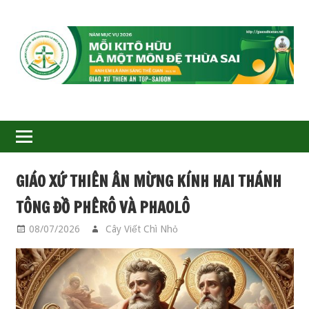
GIÁO
XỨ
THIÊN
ÂN-
GIÁO XỨ THIÊN ÂN MỪNG KÍNH HAI THÁNH
TGP
TÔNG ĐỒ PHÊRÔ VÀ PHAOLÔ
SAIGON
08/07/2026
Cây Viết Chì Nhỏ
GIÁO HỌ PHERO