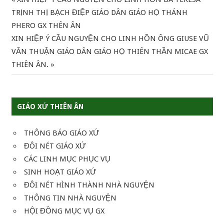
Điều
Post:
TRỊNH THỊ BẠCH ĐIỆP GIÁO DÂN GIÁO HỌ THÁNH
hướng
PHERO GX THÊN ÂN
Next
XIN HIỆP Ý CẦU NGUYỆN CHO LINH HỒN ÔNG GIUSE VŨ
bài
Post:
VĂN THUẬN GIÁO DÂN GIÁO HỌ THIÊN THẦN MICAE GX
viết
THIÊN ÂN.
GIÁO XỨ THIÊN ÂN
THÔNG BÁO GIÁO XỨ
ĐÔI NÉT GIÁO XỨ
CÁC LINH MỤC PHỤC VỤ
SINH HOẠT GIÁO XỨ
ĐÔI NÉT HÌNH THÀNH NHÀ NGUYỆN
THÔNG TIN NHÀ NGUYỆN
HỘI ĐỒNG MỤC VỤ GX