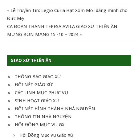
Previous
Lễ Truyền Tin: Legio Curia Hạt Xóm Mới dâng mình cho
Điều
Post:
Đức Mẹ
hướng
Next
CA ĐOÀN THÁNH TERESA AVILA GIÁO XỨ THIÊN ÂN
Post:
MỪNG BỔN MẠNG 15 -10 – 2024
bài
viết
GIÁO XỨ THIÊN ÂN
THÔNG BÁO GIÁO XỨ
ĐÔI NÉT GIÁO XỨ
CÁC LINH MỤC PHỤC VỤ
SINH HOẠT GIÁO XỨ
ĐÔI NÉT HÌNH THÀNH NHÀ NGUYỆN
THÔNG TIN NHÀ NGUYỆN
HỘI ĐỒNG MỤC VỤ GX
Hội Đồng Mục Vụ Giáo Xứ