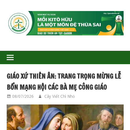
GIÁO
XỨ
THIÊN
ÂN-
GIÁO XỨ THIÊN ÂN: TRANG TRỌNG MỪNG LỄ
TGP
BỔN MẠNG HỘI CÁC BÀ MẸ CÔNG GIÁO
SAIGON
08/07/2026
Cây Viết Chì Nhỏ
HỘI CBMCG
,
SINH
HOẠT GIÁO XỨ