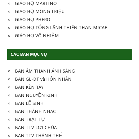
GIÁO HỌ MARTINO
GIÁO HỌ MÔNG TRIỆU
GIÁO HỌ PHERO
GIÁO HỌ TỔNG LÃNH THIÊN THẦN MICAE
GIÁO HỌ VÔ NHIỄM
CÁC BAN MỤC VỤ
BAN ÂM THANH ÁNH SÁNG
BAN GL-DT và HÔN NHÂN
BAN KÈN TÂY
BAN NGUYỆN KINH
BAN LỄ SINH
BAN THÁNH NHAC
BAN TRẬT TỰ
BAN TTV LỜI CHÚA
BAN TTV THÁNH THỂ