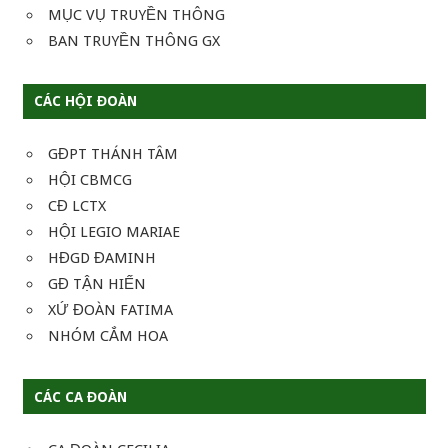
MỤC VỤ TRUYỀN THÔNG
BAN TRUYỀN THÔNG GX
CÁC HỘI ĐOÀN
GĐPT THÁNH TÂM
HỘI CBMCG
CĐ LCTX
HỘI LEGIO MARIAE
HĐGD ĐAMINH
GĐ TẬN HIẾN
XỨ ĐOÀN FATIMA
NHÓM CẮM HOA
CÁC CA ĐOÀN