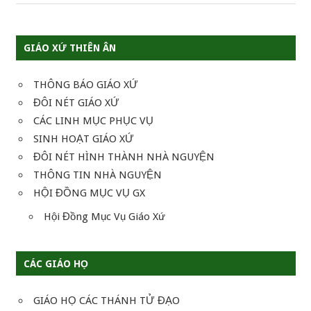
viết
GIÁO XỨ THIÊN ÂN
THÔNG BÁO GIÁO XỨ
ĐÔI NÉT GIÁO XỨ
CÁC LINH MỤC PHỤC VỤ
SINH HOẠT GIÁO XỨ
ĐÔI NÉT HÌNH THÀNH NHÀ NGUYỆN
THÔNG TIN NHÀ NGUYỆN
HỘI ĐỒNG MỤC VỤ GX
Hội Đồng Mục Vụ Giáo Xứ
CÁC GIÁO HỌ
GIÁO HỌ CÁC THÁNH TỬ ĐẠO