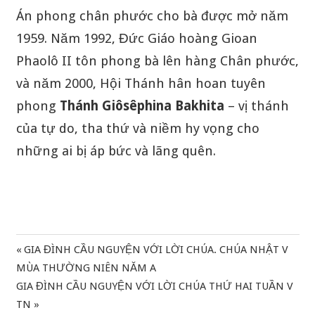
Án phong chân phước cho bà được mở năm
1959. Năm 1992, Đức Giáo hoàng Gioan
Phaolô II tôn phong bà lên hàng Chân phước,
và năm 2000, Hội Thánh hân hoan tuyên
phong
Thánh Giôsêphina Bakhita
– vị thánh
của tự do, tha thứ và niềm hy vọng cho
những ai bị áp bức và lãng quên.
Previous
GIA ĐÌNH CẦU NGUYỆN VỚI LỜI CHÚA. CHÚA NHẬT V
Điều
Post:
MÙA THƯỜNG NIÊN NĂM A
hướng
Next
GIA ĐÌNH CẦU NGUYỆN VỚI LỜI CHÚA THỨ HAI TUẦN V
Post:
TN
bài