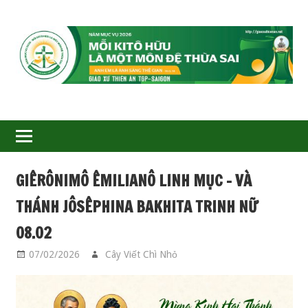
GIÁO
XỨ
THIÊN
ÂN-
GIÊRÔNIMÔ ÊMILIANÔ LINH MỤC – VÀ
TGP
THÁNH JÔSÊPHINA BAKHITA TRINH NỮ
SAIGON
08.02
07/02/2026
Cây Viết Chì Nhỏ
CÁC THÁNH