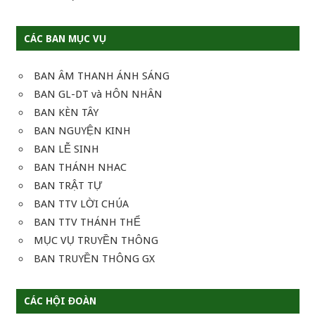
CÁC BAN MỤC VỤ
BAN ÂM THANH ÁNH SÁNG
BAN GL-DT và HÔN NHÂN
BAN KÈN TÂY
BAN NGUYỆN KINH
BAN LỄ SINH
BAN THÁNH NHAC
BAN TRẬT TỰ
BAN TTV LỜI CHÚA
BAN TTV THÁNH THỂ
MỤC VỤ TRUYỀN THÔNG
BAN TRUYỀN THÔNG GX
CÁC HỘI ĐOÀN