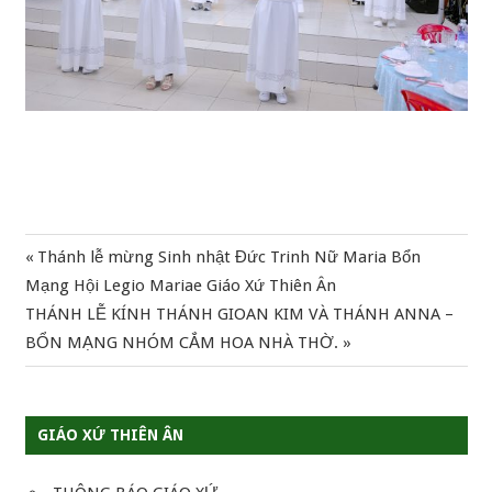
Previous
Thánh lễ mừng Sinh nhật Đức Trinh Nữ Maria Bổn
Điều
Post:
Mạng Hội Legio Mariae Giáo Xứ Thiên Ân
hướng
Next
THÁNH LỄ KÍNH THÁNH GIOAN KIM VÀ THÁNH ANNA –
Post:
BỔN MẠNG NHÓM CẮM HOA NHÀ THỜ.
bài
viết
GIÁO XỨ THIÊN ÂN