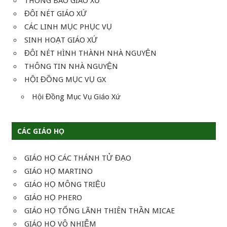
THÔNG BÁO GIÁO XỨ
ĐÔI NÉT GIÁO XỨ
CÁC LINH MỤC PHỤC VỤ
SINH HOẠT GIÁO XỨ
ĐÔI NÉT HÌNH THÀNH NHÀ NGUYỆN
THÔNG TIN NHÀ NGUYỆN
HỘI ĐỒNG MỤC VỤ GX
Hội Đồng Mục Vụ Giáo Xứ
CÁC GIÁO HỌ
GIÁO HỌ CÁC THÁNH TỬ ĐẠO
GIÁO HỌ MARTINO
GIÁO HỌ MÔNG TRIỆU
GIÁO HỌ PHERO
GIÁO HỌ TỔNG LÃNH THIÊN THẦN MICAE
GIÁO HỌ VÔ NHIỄM