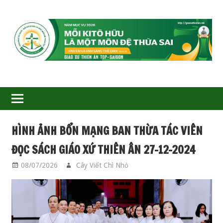
GIÁO
XỨ
THIÊN
ÂN-
HÌNH ẢNH BỔN MẠNG BAN THỪA TÁC VIÊN
TGP
ĐỌC SÁCH GIÁO XỨ THIÊN ÂN 27-12-2024
SAIGON
08/07/2026
Cây Viết Chì Nhỏ
BAN TTV LỜI CHÚA