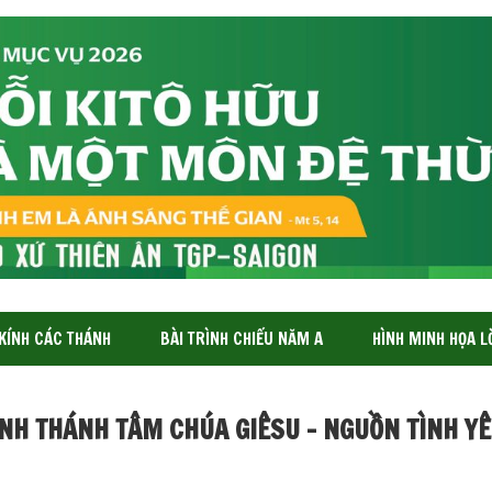
 KÍNH CÁC THÁNH
BÀI TRÌNH CHIẾU NĂM A
HÌNH MINH HỌA L
NH THÁNH TÂM CHÚA GIÊSU – NGUỒN TÌNH YÊ