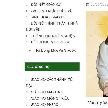
ĐÔI NÉT GIÁO XỨ
26/06/202
CÁC LINH MỤC PHỤC VỤ
SINH HOẠT GIÁO XỨ
ĐÔI NÉT HÌNH THÀNH NHÀ
NGUYỆN
THÔNG TIN NHÀ NGUYỆN
HỘI ĐỒNG MỤC VỤ GX
Hội Đồng Mục Vụ Giáo Xứ
CÁC GIÁO HỌ
GIÁO HỌ CÁC THÁNH TỬ
ĐẠO
GIÁO HỌ MARTINO
GIÁO HỌ MÔNG TRIỆU
Vào ngày 
GIÁO HỌ PHERO