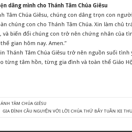
yện dâng mình cho Thánh Tâm Chúa Giêsu
h Tâm Chúa Giêsu, chúng con dâng trọn con người,
oàn chúng con cho Thánh Tâm Chúa. Xin làm chủ trá
, và biến đổi chúng con trở nên chứng nhân của tì
 thế gian hôm nay. Amen.”
n Thánh Tâm Chúa Giêsu trở nên nguồn suối tình 
o từng tâm hồn, từng gia đình và toàn thể Giáo Hộ
HÁNH TÂM CHÚA GIÊSU
Next
GIA ĐÌNH CẦU NGUYỆN VỚI LỜI CHÚA THỨ BẢY TUẦN XII T
Post: