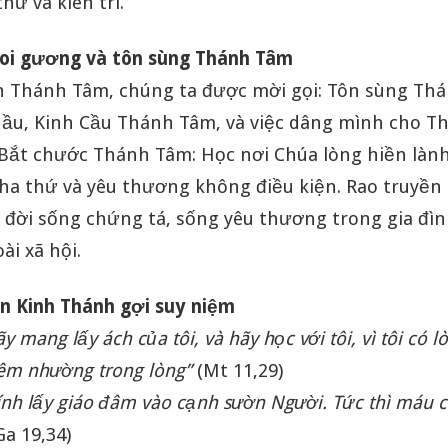
hứ và kiên trì.
oi gương và tôn sùng Thánh Tâm
 Thánh Tâm, chúng ta được mời gọi: Tôn sùng Th
hầu, Kinh Cầu Thánh Tâm, và việc dâng mình cho 
 Bắt chước Thánh Tâm: Học nơi Chúa lòng hiền làn
ha thứ và yêu thương không điều kiện. Rao truyền
 đời sống chứng tá, sống yêu thương trong gia đìn
ài xã hội.
n Kinh Thánh gợi suy niệm
 mang lấy ách của tôi, và hãy học với tôi, vì tôi có l
iêm nhường trong lòng”
(Mt 11,29)
lính lấy giáo đâm vào cạnh sườn Người. Tức thì máu 
Ga 19,34)