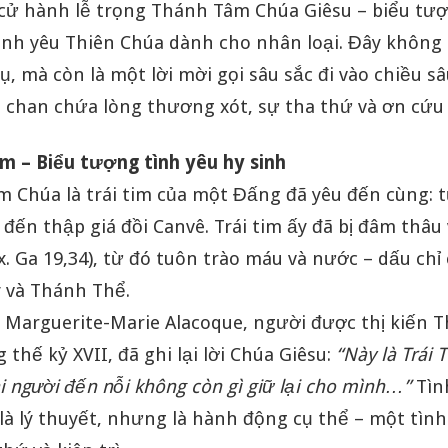
cử hành lễ trọng Thánh Tâm Chúa Giêsu – biểu tư
ình yêu Thiên Chúa dành cho nhân loại. Đây không 
ụ, mà còn là một lời mời gọi sâu sắc đi vào chiều sâ
 chan chứa lòng thương xót, sự tha thứ và ơn cứu 
 – Biểu tượng tình yêu hy sinh
 Chúa là trái tim của một Đấng đã yêu đến cùng: 
đến thập giá đồi Canvê. Trái tim ấy đã bị đâm thâu vì
x. Ga 19,34), từ đó tuôn trào máu và nước – dấu chỉ 
 và Thánh Thể.
Marguerite-Marie Alacoque, người được thị kiến 
 thế kỷ XVII, đã ghi lại lời Chúa Giêsu:
“Này là Trái 
i người đến nỗi không còn gì giữ lại cho mình…”
Tìn
là lý thuyết, nhưng là hành động cụ thể – một tìn