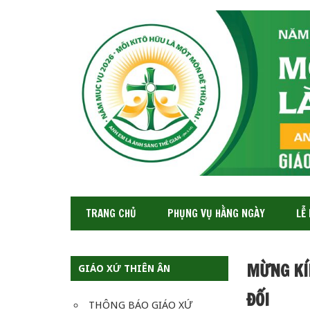
GIÁO
XỨ
THIÊN
ÂN-
TGP
SAIGON
TRANG CHỦ
PHỤNG VỤ HẰNG NGÀY
LỄ
MỪNG KÍ
GIÁO XỨ THIÊN ÂN
ĐỐI
THÔNG BÁO GIÁO XỨ