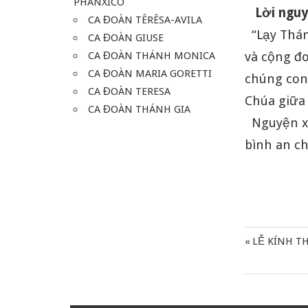
PHANXICO
Lời ngu
CA ĐOÀN TÊRÊSA-AVILA
“Lạy Thán
CA ĐOÀN GIUSE
CA ĐOÀN THÁNH MONICA
và cộng đ
CA ĐOÀN MARIA GORETTI
chúng con
CA ĐOÀN TERESA
Chúa giữa
CA ĐOÀN THÁNH GIA
Nguyện xi
bình an ch
Previous
LỄ KÍNH T
Điều
Post:
hướng
bài