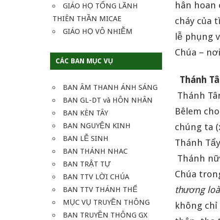
hân hoan 
GIÁO HỌ TỔNG LÃNH
THIÊN THẦN MICAE
cháy của t
GIÁO HỌ VÔ NHIỄM
lễ phụng v
Chúa – nơi
CÁC BAN MỤC VỤ
Thánh Tâm
BAN ÂM THANH ÁNH SÁNG
Thánh Tâm
BAN GL-DT và HÔN NHÂN
Bêlem cho 
BAN KÈN TÂY
BAN NGUYỆN KINH
chúng ta (
BAN LỄ SINH
Thánh Tẩy
BAN THÁNH NHAC
Thánh nữ 
BAN TRẬT TỰ
Chúa trong
BAN TTV LỜI CHÚA
thương loà
BAN TTV THÁNH THỂ
MỤC VỤ TRUYỀN THÔNG
không chỉ 
BAN TRUYỀN THÔNG GX