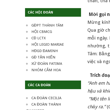
thân, tha t
CÁC HỘI ĐOÀN
Mời gọi n
Mừng kính
GĐPT THÁNH TÂM
Qua giờ c
HỘI CBMCG
mỗi ngày.
CĐ LCTX
HỘI LEGIO MARIAE
nhường, t
HĐGD ĐAMINH
Tâm: Bằng
GĐ TẬN HIẾN
việc và ngo
XỨ ĐOÀN FATIMA
NHÓM CẮM HOA
Trích đoạ
“Anh em hãy
CÁC CA ĐOÀN
hậu và kh
CA ĐOÀN CECILIA
“Một tên 
CA ĐOÀN THÁNH
chảy ra.”
(