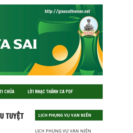
ỜI CHÚA
LỜI NHẠC THÁNH CA PDF
U TUYỆT
LỊCH PHỤNG VỤ VẠN NIÊN
LỊCH PHỤNG VỤ VẠN NIÊN