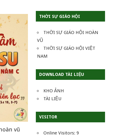
THỜI SỰ GIÁO HỘI
THỜI SỰ GIÁO HỘI HOÀN
VŨ
THỜI SỰ GIÁO HỘI VIỆT
NAM
DOWNLOAD TÀI LIỆU
KHO ẢNH
TÀI LIỆU
VISITOR
 hoàn vũ
Online Visitors:
9