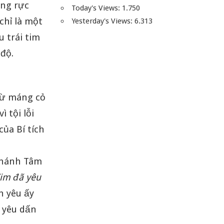
ợng rực
Today's Views:
1.750
chỉ là một
Yesterday's Views:
6.313
u trái tim
độ.
từ máng cỏ
 tội lỗi
của Bí tích
Thánh Tâm
Tim đã yêu
h yêu ấy
h yêu dấn