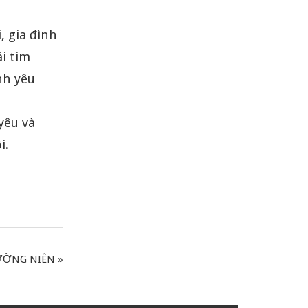
 gia đình
i tim
nh yêu
yêu và
i.
HƯỜNG NIÊN