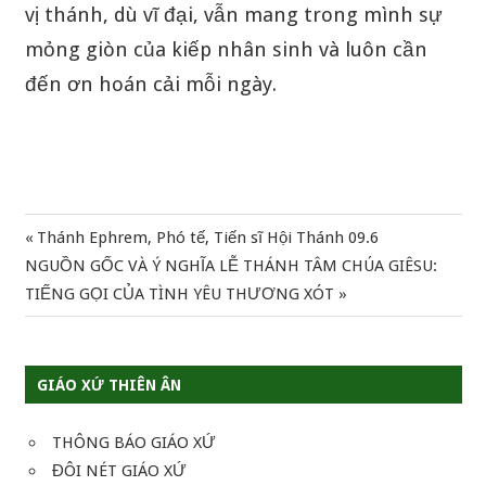
vị thánh, dù vĩ đại, vẫn mang trong mình sự
mỏng giòn của kiếp nhân sinh và luôn cần
đến ơn hoán cải mỗi ngày.
Previous
Thánh Ephrem, Phó tế, Tiến sĩ Hội Thánh 09.6
Điều
Next
Post:
NGUỒN GỐC VÀ Ý NGHĨA LỄ THÁNH TÂM CHÚA GIÊSU:
hướng
Post:
TIẾNG GỌI CỦA TÌNH YÊU THƯƠNG XÓT
bài
viết
GIÁO XỨ THIÊN ÂN
THÔNG BÁO GIÁO XỨ
ĐÔI NÉT GIÁO XỨ