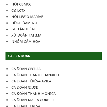
HỘI CBMCG
CĐ LCTX
HỘI LEGIO MARIAE
HĐGD ĐAMINH
GĐ TẬN HIẾN
XỨ ĐOÀN FATIMA
NHÓM CẮM HOA
CÁC CA ĐOÀN
CA ĐOÀN CECILIA
CA ĐOÀN THÁNH PHANXICO
CA ĐOÀN TÊRÊSA-AVILA
CA ĐOÀN GIUSE
CA ĐOÀN THÁNH MONICA
CA ĐOÀN MARIA GORETTI
CA ĐOÀN TERESA