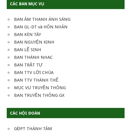
CÁC BAN MỤC VỤ
BAN ÂM THANH ÁNH SÁNG
BAN GL-DT và HÔN NHÂN
BAN KÈN TÂY
BAN NGUYỆN KINH
BAN LỄ SINH
BAN THÁNH NHAC
BAN TRẬT TỰ
BAN TTV LỜI CHÚA
BAN TTV THÁNH THỂ
MỤC VỤ TRUYỀN THÔNG
BAN TRUYỀN THÔNG GX
CÁC HỘI ĐOÀN
GĐPT THÁNH TÂM