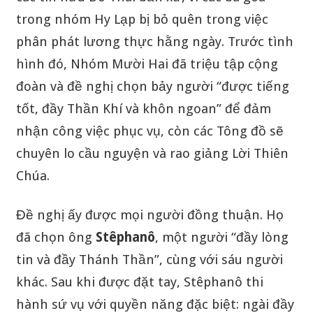
trong nhóm Hy Lạp bị bỏ quên trong việc
phân phát lương thực hằng ngày. Trước tình
hình đó, Nhóm Mười Hai đã triệu tập cộng
đoàn và đề nghị chọn bảy người “được tiếng
tốt, đầy Thần Khí và khôn ngoan” để đảm
nhận công việc phục vụ, còn các Tông đồ sẽ
chuyên lo cầu nguyện và rao giảng Lời Thiên
Chúa.
Đề nghị ấy được mọi người đồng thuận. Họ
đã chọn ông
Stêphanô
, một người “đầy lòng
tin và đầy Thánh Thần”, cùng với sáu người
khác. Sau khi được đặt tay, Stêphanô thi
hành sứ vụ với quyền năng đặc biệt: ngài đầy