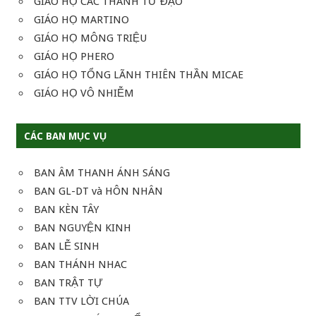
GIÁO HỌ CÁC THÁNH TỬ ĐẠO
GIÁO HỌ MARTINO
GIÁO HỌ MÔNG TRIỆU
GIÁO HỌ PHERO
GIÁO HỌ TỔNG LÃNH THIÊN THẦN MICAE
GIÁO HỌ VÔ NHIỄM
CÁC BAN MỤC VỤ
BAN ÂM THANH ÁNH SÁNG
BAN GL-DT và HÔN NHÂN
BAN KÈN TÂY
BAN NGUYỆN KINH
BAN LỄ SINH
BAN THÁNH NHAC
BAN TRẬT TỰ
BAN TTV LỜI CHÚA