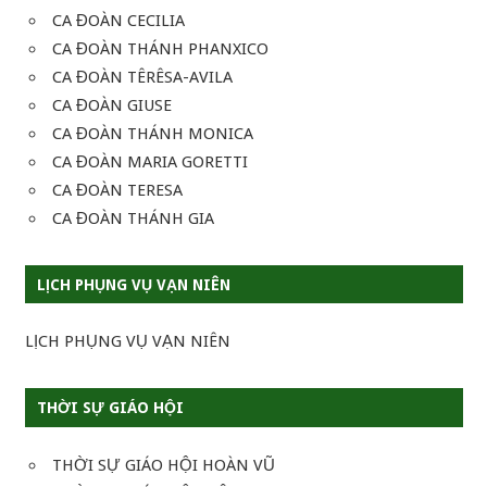
CA ĐOÀN CECILIA
CA ĐOÀN THÁNH PHANXICO
CA ĐOÀN TÊRÊSA-AVILA
CA ĐOÀN GIUSE
CA ĐOÀN THÁNH MONICA
CA ĐOÀN MARIA GORETTI
CA ĐOÀN TERESA
CA ĐOÀN THÁNH GIA
LỊCH PHỤNG VỤ VẠN NIÊN
LỊCH PHỤNG VỤ VẠN NIÊN
THỜI SỰ GIÁO HỘI
THỜI SỰ GIÁO HỘI HOÀN VŨ