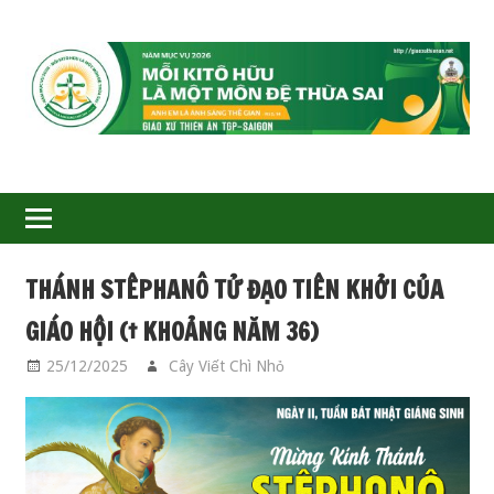
GIÁO
XỨ
THIÊN
ÂN-
THÁNH STÊPHANÔ TỬ ĐẠO TIÊN KHỞI CỦA
TGP
GIÁO HỘI († KHOẢNG NĂM 36)
SAIGON
25/12/2025
Cây Viết Chì Nhỏ
CÁC THÁNH