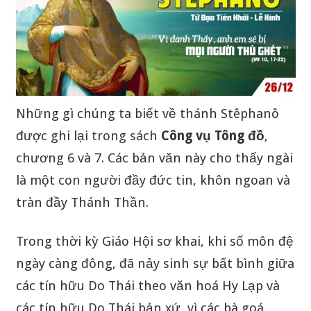
Những gì chúng ta biết về thánh Stêphanô
được ghi lại trong sách
Công vụ Tông đồ
,
chương 6 và 7. Các bản văn này cho thấy ngài
là một con người đầy đức tin, khôn ngoan và
tràn đầy Thánh Thần.
Trong thời kỳ Giáo Hội sơ khai, khi số môn đệ
ngày càng đông, đã nảy sinh sự bất bình giữa
các tín hữu Do Thái theo văn hoá Hy Lạp và
các tín hữu Do Thái bản xứ, vì các bà goá