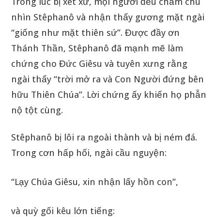
Trong lúc bị xét xử, mọi người đều chăm chú
nhìn Stêphanô và nhận thấy gương mặt ngài
“giống như mặt thiên sứ”. Được đầy ơn
Thánh Thần, Stêphanô đã mạnh mẽ làm
chứng cho Đức Giêsu và tuyên xưng rằng
ngài thấy “trời mở ra và Con Người đứng bên
hữu Thiên Chúa”. Lời chứng ấy khiến họ phẫn
nộ tột cùng.
Stêphanô bị lôi ra ngoài thành và bị ném đá.
Trong cơn hấp hối, ngài cầu nguyện:
“Lạy Chúa Giêsu, xin nhận lấy hồn con”,
và quỳ gối kêu lớn tiếng: