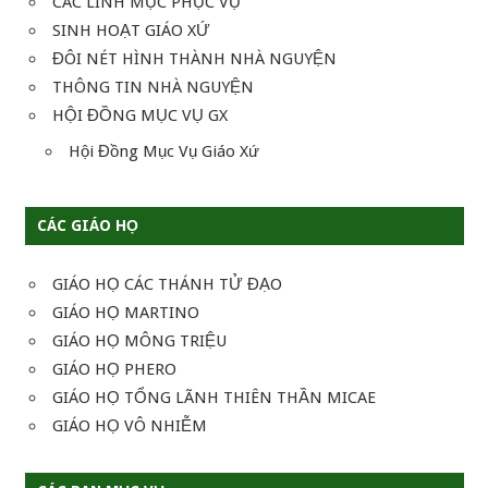
CÁC LINH MỤC PHỤC VỤ
SINH HOẠT GIÁO XỨ
ĐÔI NÉT HÌNH THÀNH NHÀ NGUYỆN
THÔNG TIN NHÀ NGUYỆN
HỘI ĐỒNG MỤC VỤ GX
Hội Đồng Mục Vụ Giáo Xứ
CÁC GIÁO HỌ
GIÁO HỌ CÁC THÁNH TỬ ĐẠO
GIÁO HỌ MARTINO
GIÁO HỌ MÔNG TRIỆU
GIÁO HỌ PHERO
GIÁO HỌ TỔNG LÃNH THIÊN THẦN MICAE
GIÁO HỌ VÔ NHIỄM