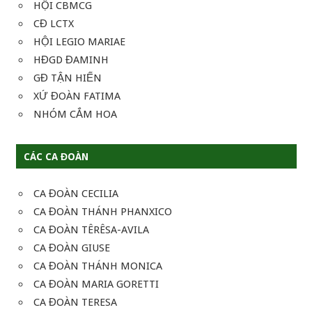
HỘI CBMCG
CĐ LCTX
HỘI LEGIO MARIAE
HĐGD ĐAMINH
GĐ TẬN HIẾN
XỨ ĐOÀN FATIMA
NHÓM CẮM HOA
CÁC CA ĐOÀN
CA ĐOÀN CECILIA
CA ĐOÀN THÁNH PHANXICO
CA ĐOÀN TÊRÊSA-AVILA
CA ĐOÀN GIUSE
CA ĐOÀN THÁNH MONICA
CA ĐOÀN MARIA GORETTI
CA ĐOÀN TERESA