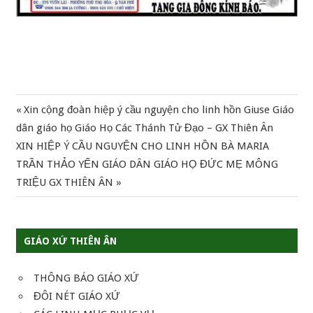
Previous
Xin cộng đoàn hiệp ý cầu nguyện cho linh hồn Giuse Giáo
Điều
Post:
dân giáo họ Giáo Họ Các Thánh Tử Đạo – GX Thiên Ân
hướng
Next
XIN HIỆP Ý CẦU NGUYỆN CHO LINH HỒN BÀ MARIA
Post:
TRẦN THẢO YẾN GIÁO DÂN GIÁO HỌ ĐỨC MẸ MÔNG
bài
TRIỆU GX THIÊN ÂN
viết
GIÁO XỨ THIÊN ÂN
THÔNG BÁO GIÁO XỨ
ĐÔI NÉT GIÁO XỨ