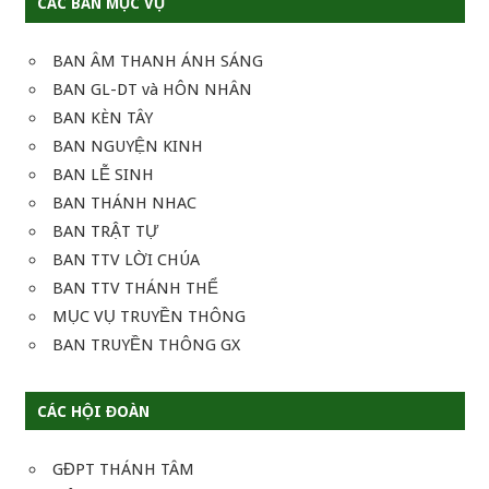
CÁC BAN MỤC VỤ
BAN ÂM THANH ÁNH SÁNG
BAN GL-DT và HÔN NHÂN
BAN KÈN TÂY
BAN NGUYỆN KINH
BAN LỄ SINH
BAN THÁNH NHAC
BAN TRẬT TỰ
BAN TTV LỜI CHÚA
BAN TTV THÁNH THỂ
MỤC VỤ TRUYỀN THÔNG
BAN TRUYỀN THÔNG GX
CÁC HỘI ĐOÀN
GĐPT THÁNH TÂM