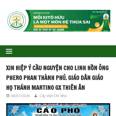
GIÁO
XỨ
THIÊN
ÂN-
XIN HIỆP Ý CẦU NGUYỆN CHO LINH HỒN ÔNG
TGP
PHERO PHAN THÀNH PHÚ. GIÁO DÂN GIÁO
SAIGON
HỌ THÁNH MARTINO GX THIÊN ÂN
08/07/2026
Cây Viết Chì Nhỏ
GIÁO HỌ MARTINO
,
THÔNG BÁO TIN BUỒN