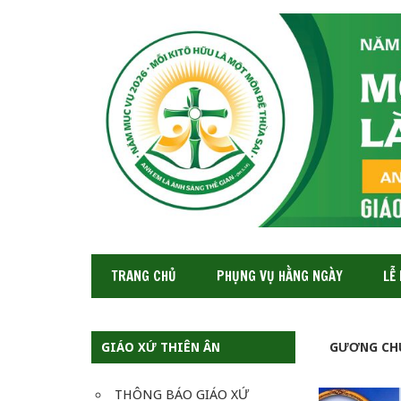
GIÁO
XỨ
THIÊN
ÂN-
TGP
SAIGON
TRANG CHỦ
PHỤNG VỤ HẰNG NGÀY
LỄ
GIÁO XỨ THIÊN ÂN
GƯƠNG CH
THÔNG BÁO GIÁO XỨ