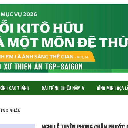
 KÍNH CÁC THÁNH
BÀI TRÌNH CHIẾU NĂM A
HÌNH MINH HỌA L
ỨNG NHÂN
NGHI LỄ TUYÊN PHONG CHÂN PHƯỚC 