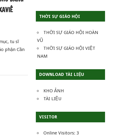
XAVIÊ
THỜI SỰ GIÁO HỘI
 THÁNH
,
GƯƠNG CHỨNG NHÂN
THỜI SỰ GIÁO HỘI HOÀN
VŨ
mục, tu sĩ
THỜI SỰ GIÁO HỘI VIỆT
áo phận Cần
NAM
DOWNLOAD TÀI LIỆU
KHO ẢNH
TÀI LIỆU
VISITOR
Online Visitors:
3