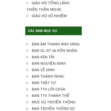
GIÁO HỌ TỔNG LÃNH
THIÊN THẦN MICAE
GIÁO HỌ VÔ NHIỄM
CÁC BAN MỤC VỤ
BAN ÂM THANH ÁNH SÁNG
BAN GL-DT và HÔN NHÂN
BAN KÈN TÂY
BAN NGUYỆN KINH
BAN LỄ SINH
BAN THÁNH NHAC
BAN TRẬT TỰ
BAN TTV LỜI CHÚA
BAN TTV THÁNH THỂ
MỤC VỤ TRUYỀN THÔNG
BAN TRUYỀN THÔNG GX