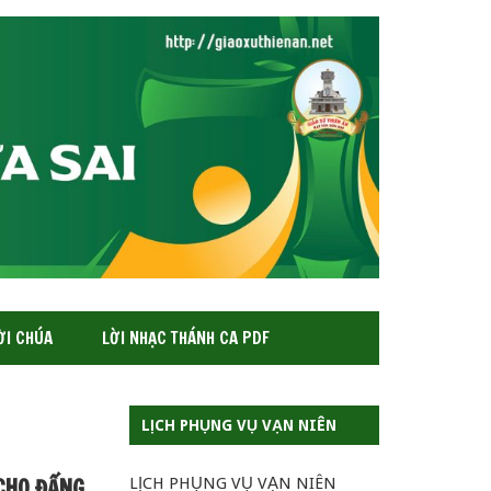
ỜI CHÚA
LỜI NHẠC THÁNH CA PDF
LỊCH PHỤNG VỤ VẠN NIÊN
CHO ĐẤNG
LỊCH PHỤNG VỤ VẠN NIÊN