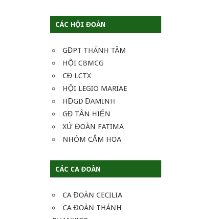
CÁC HỘI ĐOÀN
GĐPT THÁNH TÂM
HỘI CBMCG
CĐ LCTX
HỘI LEGIO MARIAE
HĐGD ĐAMINH
GĐ TẬN HIẾN
XỨ ĐOÀN FATIMA
NHÓM CẮM HOA
CÁC CA ĐOÀN
CA ĐOÀN CECILIA
CA ĐOÀN THÁNH