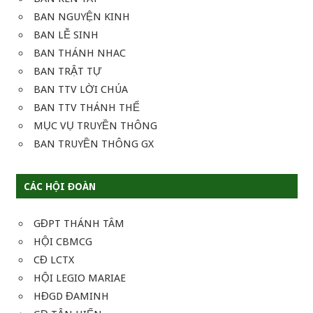
BAN NGUYỆN KINH
BAN LỄ SINH
BAN THÁNH NHAC
BAN TRẬT TỰ
BAN TTV LỜI CHÚA
BAN TTV THÁNH THỂ
MỤC VỤ TRUYỀN THÔNG
BAN TRUYỀN THÔNG GX
CÁC HỘI ĐOÀN
GĐPT THÁNH TÂM
HỘI CBMCG
CĐ LCTX
HỘI LEGIO MARIAE
HĐGD ĐAMINH