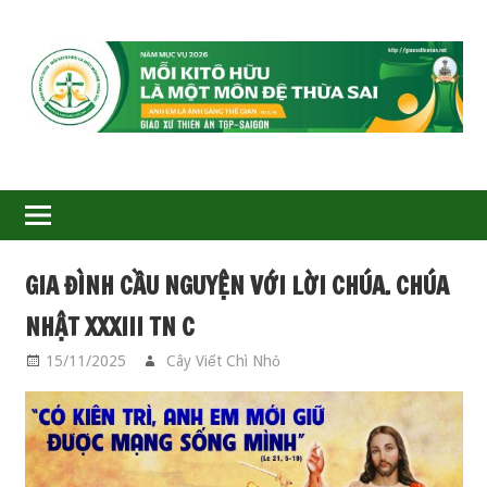
GIÁO
XỨ
THIÊN
ÂN-
GIA ĐÌNH CẦU NGUYỆN VỚI LỜI CHÚA. CHÚA
TGP
NHẬT XXXIII TN C
SAIGON
15/11/2025
Cây Viết Chì Nhỏ
GIA ĐÌNH CẦU
NGUYỆN