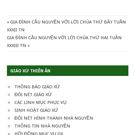
Previous
GIA ĐÌNH CẦU NGUYỆN VỚI LỜI CHÚA THỨ BẢY TUẦN
Điều
Post:
XXXII TN
hướng
Next
GIA ĐÌNH CẦU NGUYỆN VỚI LỜI CHÚA THỨ HAI TUẦN
Post:
XXXIII TN
bài
viết
GIÁO XỨ THIÊN ÂN
THÔNG BÁO GIÁO XỨ
ĐÔI NÉT GIÁO XỨ
CÁC LINH MỤC PHỤC VỤ
SINH HOẠT GIÁO XỨ
ĐÔI NÉT HÌNH THÀNH NHÀ NGUYỆN
THÔNG TIN NHÀ NGUYỆN
HỘI ĐỒNG MỤC VỤ GX