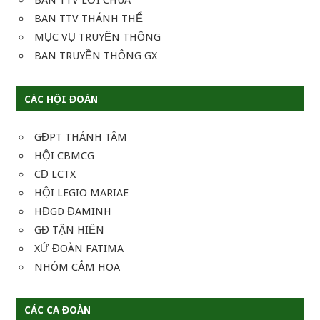
BAN TTV LỜI CHÚA
BAN TTV THÁNH THỂ
MỤC VỤ TRUYỀN THÔNG
BAN TRUYỀN THÔNG GX
CÁC HỘI ĐOÀN
GĐPT THÁNH TÂM
HỘI CBMCG
CĐ LCTX
HỘI LEGIO MARIAE
HĐGD ĐAMINH
GĐ TẬN HIẾN
XỨ ĐOÀN FATIMA
NHÓM CẮM HOA
CÁC CA ĐOÀN