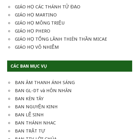
GIÁO HỌ CÁC THÁNH TỬ ĐẠO
GIÁO HỌ MARTINO
GIÁO HỌ MÔNG TRIỆU
GIÁO HỌ PHERO
GIÁO HỌ TỔNG LÃNH THIÊN THẦN MICAE
GIÁO HỌ VÔ NHIỄM
CÁC BAN MỤC VỤ
BAN ÂM THANH ÁNH SÁNG
BAN GL-DT và HÔN NHÂN
BAN KÈN TÂY
BAN NGUYỆN KINH
BAN LỄ SINH
BAN THÁNH NHAC
BAN TRẬT TỰ