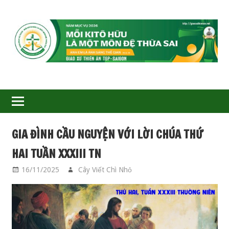
GIÁO
XỨ
THIÊN
ÂN-
GIA ĐÌNH CẦU NGUYỆN VỚI LỜI CHÚA THỨ
TGP
HAI TUẦN XXXIII TN
SAIGON
16/11/2025
Cây Viết Chì Nhỏ
GIA ĐÌNH CẦU
NGUYỆN