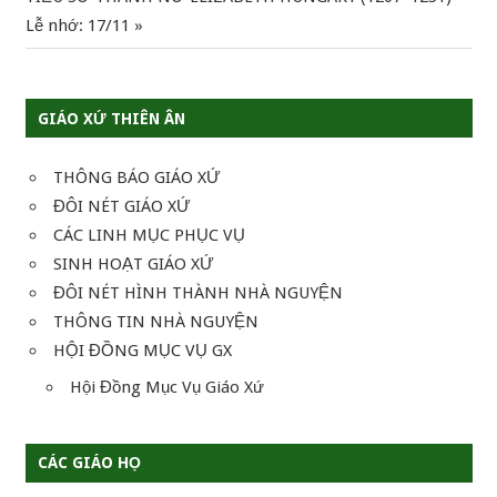
Post:
Lễ nhớ: 17/11
bài
viết
GIÁO XỨ THIÊN ÂN
THÔNG BÁO GIÁO XỨ
ĐÔI NÉT GIÁO XỨ
CÁC LINH MỤC PHỤC VỤ
SINH HOẠT GIÁO XỨ
ĐÔI NÉT HÌNH THÀNH NHÀ NGUYỆN
THÔNG TIN NHÀ NGUYỆN
HỘI ĐỒNG MỤC VỤ GX
Hội Đồng Mục Vụ Giáo Xứ
CÁC GIÁO HỌ