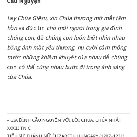
Cầu Nguyện
Lạy
Chúa
Giêsu
,
xin
Chúa
thương
mở
mắt
tâm
hồn
và
đức
tin
cho
mỗi
người
trong
gia
đình
chúng
con
,
để
chúng
con
luôn
biết
nhìn
nhau
bằng
ánh
mắt
yêu
thương
,
nụ
cười
cảm
thông
trước
những
khiếm
khuyết
của
nhau
để
chúng
con
có
thể
cùng
nhau
bước
đi
trong
ánh sáng
của
Chúa
.
Previous
GIA ĐÌNH CẦU NGUYỆN VỚI LỜI CHÚA. CHÚA NHẬT
Điều
Post:
XXXIII TN C
hướng
Next
TIỂU SỬ THÁNH NỮ ÊLIZABETH HUNGARY (1207–1231)