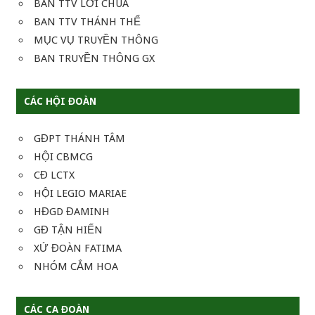
BAN TTV LỜI CHÚA
BAN TTV THÁNH THỂ
MỤC VỤ TRUYỀN THÔNG
BAN TRUYỀN THÔNG GX
CÁC HỘI ĐOÀN
GĐPT THÁNH TÂM
HỘI CBMCG
CĐ LCTX
HỘI LEGIO MARIAE
HĐGD ĐAMINH
GĐ TẬN HIẾN
XỨ ĐOÀN FATIMA
NHÓM CẮM HOA
CÁC CA ĐOÀN