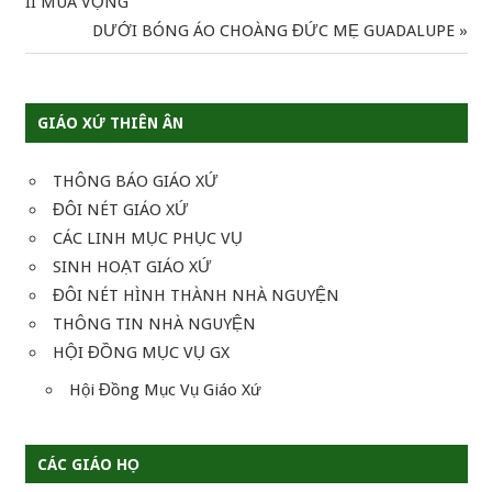
Post:
II MÙA VỌNG
hướng
Next
DƯỚI BÓNG ÁO CHOÀNG ĐỨC MẸ GUADALUPE
Post:
bài
viết
GIÁO XỨ THIÊN ÂN
THÔNG BÁO GIÁO XỨ
ĐÔI NÉT GIÁO XỨ
CÁC LINH MỤC PHỤC VỤ
SINH HOẠT GIÁO XỨ
ĐÔI NÉT HÌNH THÀNH NHÀ NGUYỆN
THÔNG TIN NHÀ NGUYỆN
HỘI ĐỒNG MỤC VỤ GX
Hội Đồng Mục Vụ Giáo Xứ
CÁC GIÁO HỌ