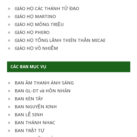
GIÁO HỌ CÁC THÁNH TỬ ĐẠO
GIÁO HỌ MARTINO
GIÁO HỌ MÔNG TRIỆU
GIÁO HỌ PHERO
GIÁO HỌ TỔNG LÃNH THIÊN THẦN MICAE
GIÁO HỌ VÔ NHIỄM
CÁC BAN MỤC VỤ
BAN ÂM THANH ÁNH SÁNG
BAN GL-DT và HÔN NHÂN
BAN KÈN TÂY
BAN NGUYỆN KINH
BAN LỄ SINH
BAN THÁNH NHAC
BAN TRẬT TỰ