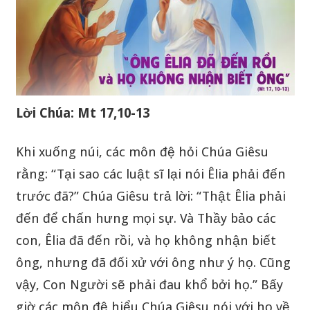
Lời Chúa: Mt 17,10-13
Khi xuống núi, các môn đệ hỏi Chúa Giêsu
rằng: “Tại sao các luật sĩ lại nói Êlia phải đến
trước đã?” Chúa Giêsu trả lời: “Thật Êlia phải
đến để chấn hưng mọi sự. Và Thầy bảo các
con, Êlia đã đến rồi, và họ không nhận biết
ông, nhưng đã đối xử với ông như ý họ. Cũng
vậy, Con Người sẽ phải đau khổ bởi họ.” Bấy
giờ các môn đệ hiểu Chúa Giêsu nói với họ về