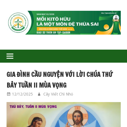
GIÁO
XỨ
THIÊN
ÂN-
GIA ĐÌNH CẦU NGUYỆN VỚI LỜI CHÚA THỨ
TGP
BẢY TUẦN II MÙA VỌNG
SAIGON
12/12/2025
Cây Viết Chì Nhỏ
GIA ĐÌNH CẦU
NGUYỆN