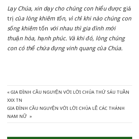
Lạy
Chúa
,
xin
dạy
cho
chúng
con
hiểu
được
giá
trị
của
lòng
khiêm
tốn
,
vì
chỉ
khi
nào
chúng
con
sống
khiêm
tốn
với
nhau
thì
gia
đình
mới
thuận
hòa,
hạnh
phúc
.
Và
khi
đó
,
lòng
chúng
con
có
thể
chứa
đựng
vinh
quang
của
Chúa
.
Previous
GIA ĐÌNH CẦU NGUYỆN VỚI LỜI CHÚA THỨ SÁU TUẦN
Điều
Post:
XXX TN
hướng
Next
GIA ĐÌNH CẦU NGUYỆN VỚI LỜI CHÚA LỄ CÁC THÁNH
Post:
NAM NỮ
bài
viết