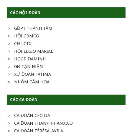
CÁC HỘI ĐOÀN
GĐPT THÁNH TÂM
HỘI CBMCG
CĐ LCTX
HỘI LEGIO MARIAE
HĐGD ĐAMINH
GĐ TẬN HIẾN
XỨ ĐOÀN FATIMA
NHÓM CẮM HOA
CÁC CA ĐOÀN
CA ĐOÀN CECILIA
CA ĐOÀN THÁNH PHANXICO
CA ĐOÀN TÊRÊSA-AVILA