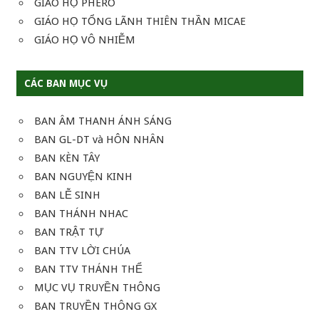
GIÁO HỌ PHERO
GIÁO HỌ TỔNG LÃNH THIÊN THẦN MICAE
GIÁO HỌ VÔ NHIỄM
CÁC BAN MỤC VỤ
BAN ÂM THANH ÁNH SÁNG
BAN GL-DT và HÔN NHÂN
BAN KÈN TÂY
BAN NGUYỆN KINH
BAN LỄ SINH
BAN THÁNH NHAC
BAN TRẬT TỰ
BAN TTV LỜI CHÚA
BAN TTV THÁNH THỂ
MỤC VỤ TRUYỀN THÔNG
BAN TRUYỀN THÔNG GX