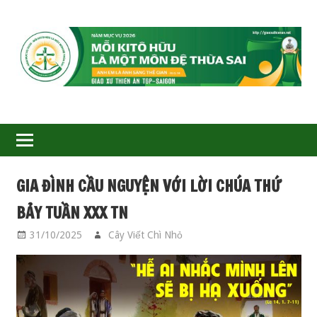
GIÁO
XỨ
THIÊN
ÂN-
GIA ĐÌNH CẦU NGUYỆN VỚI LỜI CHÚA THỨ
TGP
BẢY TUẦN XXX TN
SAIGON
31/10/2025
Cây Viết Chì Nhỏ
GIA ĐÌNH CẦU
NGUYỆN