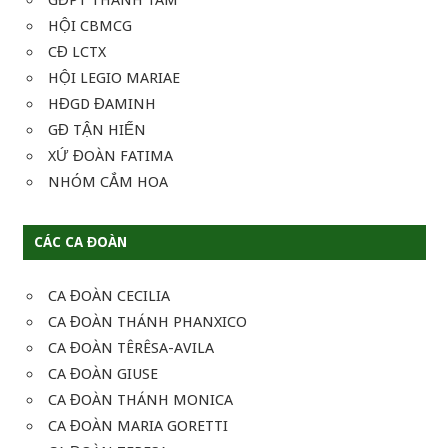
HỘI CBMCG
CĐ LCTX
HỘI LEGIO MARIAE
HĐGD ĐAMINH
GĐ TẬN HIẾN
XỨ ĐOÀN FATIMA
NHÓM CẮM HOA
CÁC CA ĐOÀN
CA ĐOÀN CECILIA
CA ĐOÀN THÁNH PHANXICO
CA ĐOÀN TÊRÊSA-AVILA
CA ĐOÀN GIUSE
CA ĐOÀN THÁNH MONICA
CA ĐOÀN MARIA GORETTI