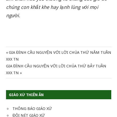
chúng con khắt khe hay lạnh lùng với mọi
người.
Previous
GIA ĐÌNH CẦU NGUYỆN VỚI LỜI CHÚA THỨ NĂM TUẦN
Điều
Post:
XXX TN
hướng
Next
GIA ĐÌNH CẦU NGUYỆN VỚI LỜI CHÚA THỨ BẢY TUẦN
Post:
XXX TN
bài
viết
GIÁO XỨ THIÊN ÂN
THÔNG BÁO GIÁO XỨ
ĐÔI NÉT GIÁO XỨ