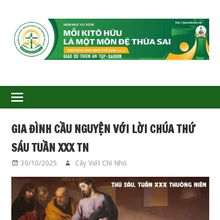
GIÁO
XỨ
THIÊN
ÂN-
GIA ĐÌNH CẦU NGUYỆN VỚI LỜI CHÚA THỨ
TGP
SÁU TUẦN XXX TN
SAIGON
30/10/2025
Cây Viết Chì Nhỏ
GIA ĐÌNH CẦU
NGUYỆN