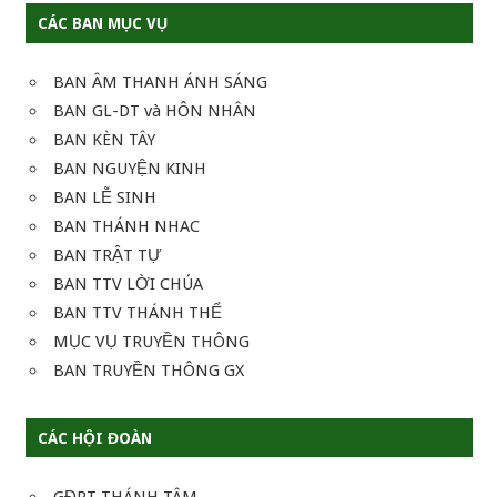
CÁC BAN MỤC VỤ
BAN ÂM THANH ÁNH SÁNG
BAN GL-DT và HÔN NHÂN
BAN KÈN TÂY
BAN NGUYỆN KINH
BAN LỄ SINH
BAN THÁNH NHAC
BAN TRẬT TỰ
BAN TTV LỜI CHÚA
BAN TTV THÁNH THỂ
MỤC VỤ TRUYỀN THÔNG
BAN TRUYỀN THÔNG GX
CÁC HỘI ĐOÀN
GĐPT THÁNH TÂM