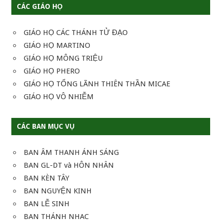
CÁC GIÁO HỌ
GIÁO HỌ CÁC THÁNH TỬ ĐẠO
GIÁO HỌ MARTINO
GIÁO HỌ MÔNG TRIỆU
GIÁO HỌ PHERO
GIÁO HỌ TỔNG LÃNH THIÊN THẦN MICAE
GIÁO HỌ VÔ NHIỄM
CÁC BAN MỤC VỤ
BAN ÂM THANH ÁNH SÁNG
BAN GL-DT và HÔN NHÂN
BAN KÈN TÂY
BAN NGUYỆN KINH
BAN LỄ SINH
BAN THÁNH NHAC