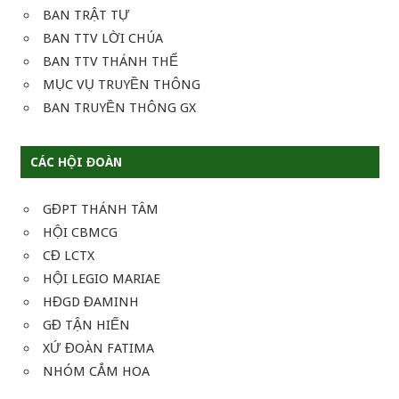
BAN TRẬT TỰ
BAN TTV LỜI CHÚA
BAN TTV THÁNH THỂ
MỤC VỤ TRUYỀN THÔNG
BAN TRUYỀN THÔNG GX
CÁC HỘI ĐOÀN
GĐPT THÁNH TÂM
HỘI CBMCG
CĐ LCTX
HỘI LEGIO MARIAE
HĐGD ĐAMINH
GĐ TẬN HIẾN
XỨ ĐOÀN FATIMA
NHÓM CẮM HOA