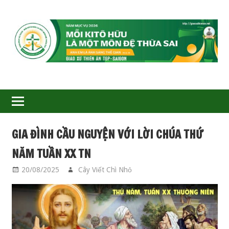
GIÁO
XỨ
THIÊN
ÂN-
GIA ĐÌNH CẦU NGUYỆN VỚI LỜI CHÚA THỨ
TGP
NĂM TUẦN XX TN
SAIGON
20/08/2025
Cây Viết Chì Nhỏ
GIA ĐÌNH CẦU
NGUYỆN