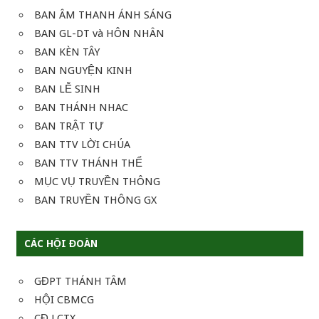
BAN ÂM THANH ÁNH SÁNG
BAN GL-DT và HÔN NHÂN
BAN KÈN TÂY
BAN NGUYỆN KINH
BAN LỄ SINH
BAN THÁNH NHAC
BAN TRẬT TỰ
BAN TTV LỜI CHÚA
BAN TTV THÁNH THỂ
MỤC VỤ TRUYỀN THÔNG
BAN TRUYỀN THÔNG GX
CÁC HỘI ĐOÀN
GĐPT THÁNH TÂM
HỘI CBMCG
CĐ LCTX