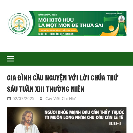
GIÁO
XỨ
THIÊN
ÂN-
GIA ĐÌNH CẦU NGUYỆN VỚI LỜI CHÚA THỨ
TGP
SÁU TUẦN XIII THƯỜNG NIÊN
SAIGON
02/07/2025
Cây Viết Chì Nhỏ
GIA ĐÌNH CẦU
NGUYỆN