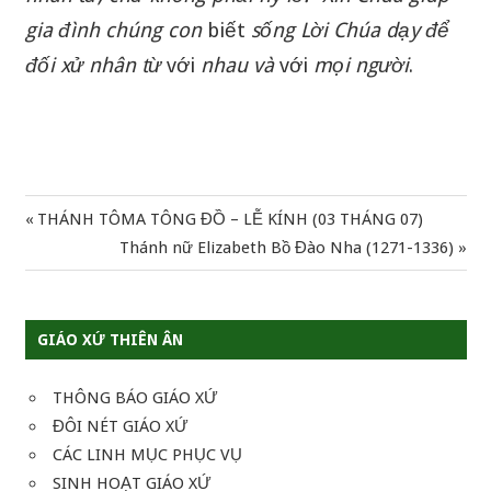
gia
đình
chúng
con
biết
sống
Lời
Chúa
dạy
để
đối
xử
nhân
từ
với
nhau
và
với
mọi
người
.
Previous
THÁNH TÔMA TÔNG ĐỒ – LỄ KÍNH (03 THÁNG 07)
Điều
Post:
Next
Thánh nữ Elizabeth Bồ Đào Nha (1271-1336)
hướng
Post:
bài
GIÁO XỨ THIÊN ÂN
viết
THÔNG BÁO GIÁO XỨ
ĐÔI NÉT GIÁO XỨ
CÁC LINH MỤC PHỤC VỤ
SINH HOẠT GIÁO XỨ