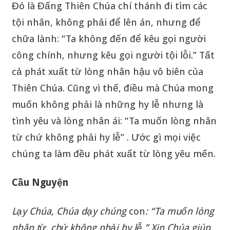
Đó là Đấng Thiên Chúa chí thánh đi tìm các
tội nhân, không phải để lên án, nhưng để
chữa lành: “Ta không đến để kêu gọi người
công chính, nhưng kêu gọi người tội lỗi.” Tất
cả phát xuất từ lòng nhân hậu vô biên của
Thiên Chúa. Cũng vì thế, điều mà Chúa mong
muốn không phải là những hy lễ nhưng là
tình yêu và lòng nhân ái: “Ta muốn lòng nhân
từ chứ không phải hy lễ” . Ước gì mọi việc
chúng ta làm đều phát xuất từ lòng yêu mến.
Cầu Nguyện
Lạy
Chúa
,
Chúa
dạy chúng
con
:
“
Ta
muốn
lòng
nhân
từ
,
chứ
không
phải
hy
lễ
.
”
Xin
Chúa
giúp