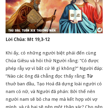
Lời Chúa: Mt 19,3-12
Khi ấy, có những người biệt phái đến cùng
Chúa Giêsu và hỏi thử Người rằng: “Có được
phép rẫy vợ vì bất cứ lẽ gì không?” Người đáp:
“Nào các ông đã chẳng đọc thấy rằng:
Từ
thuở ban đầu, Tạo Hoá đã dựng loài người có
nam có nữ, và Người đã phán: Bởi thế nên
người nam sẽ bỏ cha mẹ mà kết hợp với vợ
mình, và cả hai sẽ nên một thân xác? Cho nên