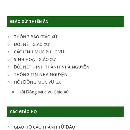
viết
GIÁO XỨ THIÊN ÂN
THÔNG BÁO GIÁO XỨ
ĐÔI NÉT GIÁO XỨ
CÁC LINH MỤC PHỤC VỤ
SINH HOẠT GIÁO XỨ
ĐÔI NÉT HÌNH THÀNH NHÀ NGUYỆN
THÔNG TIN NHÀ NGUYỆN
HỘI ĐỒNG MỤC VỤ GX
Hội Đồng Mục Vụ Giáo Xứ
CÁC GIÁO HỌ
GIÁO HỌ CÁC THÁNH TỬ ĐẠO