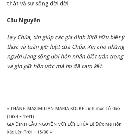
thật và sự sống đời đời.
Cầu Nguyện
Lạy
Chúa
,
xin
giúp
các
gia
đình
Kitô
hữu
biết
ý
thức
và
tuân giữ
luật
của
Chúa
.
Xin
cho
những
người
đang
sống đời
hôn
nhân
biết
trân
trọng
và
gìn
giữ
hôn
ước
mà
họ
đã
cam
kết
.
Previous
THÁNH MAXIMILIAN MARIA KOLBE Linh mục Tử đạo
Điều
Post:
(1894 – 1941)
hướng
Next
GIA ĐÌNH CẦU NGUYỆN VỚI LỜI CHÚA Lễ Đức Mẹ Hồn
Post:
Xác Lên Trời – 15/08
bài