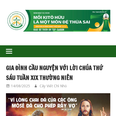
GIÁO
XỨ
THIÊN
ÂN-
GIA ĐÌNH CẦU NGUYỆN VỚI LỜI CHÚA THỨ
TGP
SÁU TUẦN XIX THƯỜNG NIÊN
SAIGON
14/08/2025
Cây Viết Chì Nhỏ
GIA ĐÌNH CẦU
NGUYỆN