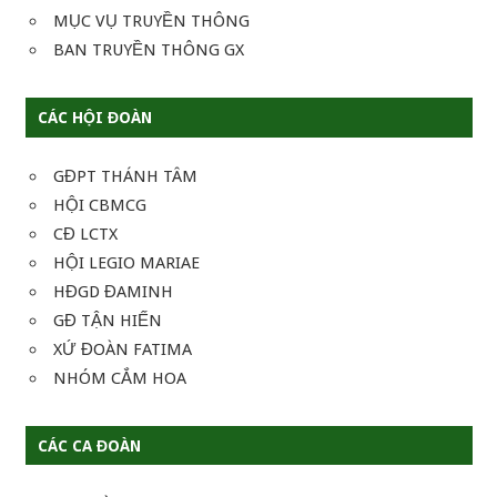
MỤC VỤ TRUYỀN THÔNG
BAN TRUYỀN THÔNG GX
CÁC HỘI ĐOÀN
GĐPT THÁNH TÂM
HỘI CBMCG
CĐ LCTX
HỘI LEGIO MARIAE
HĐGD ĐAMINH
GĐ TẬN HIẾN
XỨ ĐOÀN FATIMA
NHÓM CẮM HOA
CÁC CA ĐOÀN