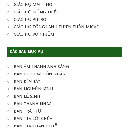
GIÁO HỌ MARTINO
GIÁO HỌ MÔNG TRIỆU
GIÁO HỌ PHERO
GIÁO HỌ TỔNG LÃNH THIÊN THẦN MICAE
GIÁO HỌ VÔ NHIỄM
CÁC BAN MỤC VỤ
BAN ÂM THANH ÁNH SÁNG
BAN GL-DT và HÔN NHÂN
BAN KÈN TÂY
BAN NGUYỆN KINH
BAN LỄ SINH
BAN THÁNH NHAC
BAN TRẬT TỰ
BAN TTV LỜI CHÚA
BAN TTV THÁNH THỂ