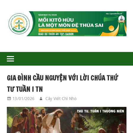
GIÁO
XỨ
THIÊN
ÂN-
GIA ĐÌNH CẦU NGUYỆN VỚI LỜI CHÚA THỨ
TGP
TƯ TUẦN I TN
SAIGON
13/01/2026
Cây Viết Chì Nhỏ
GIA ĐÌNH CẦU
NGUYỆN