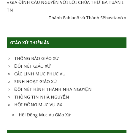
Previous
GIA ĐÌNH CẦU NGUYÊN VỚI LỜI CHÚA THỨ BA TUẦN I
Điều
Post:
TN
hướng
Next
Thánh Fabianô và Thánh Sêbastianô
Post:
bài
viết
GIÁO XỨ THIÊN ÂN
THÔNG BÁO GIÁO XỨ
ĐÔI NÉT GIÁO XỨ
CÁC LINH MỤC PHỤC VỤ
SINH HOẠT GIÁO XỨ
ĐÔI NÉT HÌNH THÀNH NHÀ NGUYỆN
THÔNG TIN NHÀ NGUYỆN
HỘI ĐỒNG MỤC VỤ GX
Hội Đồng Mục Vụ Giáo Xứ