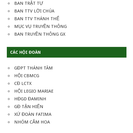
BAN TRẬT TỰ
BAN TTV LỜI CHÚA
BAN TTV THÁNH THỂ
MỤC VỤ TRUYỀN THÔNG
BAN TRUYỀN THÔNG GX
CÁC HỘI ĐOÀN
GĐPT THÁNH TÂM
HỘI CBMCG
CĐ LCTX
HỘI LEGIO MARIAE
HĐGD ĐAMINH
GĐ TẬN HIẾN
XỨ ĐOÀN FATIMA
NHÓM CẮM HOA