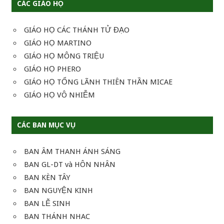
CÁC GIÁO HỌ
GIÁO HỌ CÁC THÁNH TỬ ĐẠO
GIÁO HỌ MARTINO
GIÁO HỌ MÔNG TRIỆU
GIÁO HỌ PHERO
GIÁO HỌ TỔNG LÃNH THIÊN THẦN MICAE
GIÁO HỌ VÔ NHIỄM
CÁC BAN MỤC VỤ
BAN ÂM THANH ÁNH SÁNG
BAN GL-DT và HÔN NHÂN
BAN KÈN TÂY
BAN NGUYỆN KINH
BAN LỄ SINH
BAN THÁNH NHAC