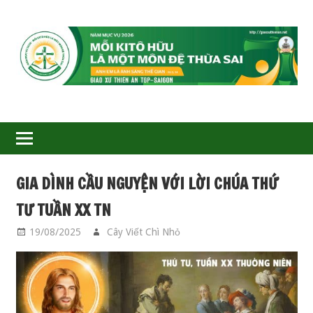
GIÁO
XỨ
THIÊN
ÂN-
GIA DÌNH CẦU NGUYỆN VỚI LỜI CHÚA THỨ
TGP
TƯ TUẦN XX TN
SAIGON
19/08/2025
Cây Viết Chì Nhỏ
GIA ĐÌNH CẦU
NGUYỆN