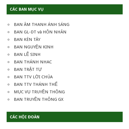
CÁC BAN MỤC VỤ
BAN ÂM THANH ÁNH SÁNG
BAN GL-DT và HÔN NHÂN
BAN KÈN TÂY
BAN NGUYỆN KINH
BAN LỄ SINH
BAN THÁNH NHAC
BAN TRẬT TỰ
BAN TTV LỜI CHÚA
BAN TTV THÁNH THỂ
MỤC VỤ TRUYỀN THÔNG
BAN TRUYỀN THÔNG GX
CÁC HỘI ĐOÀN