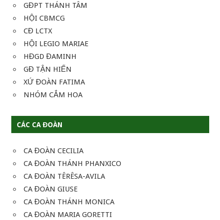
GĐPT THÁNH TÂM
HỘI CBMCG
CĐ LCTX
HỘI LEGIO MARIAE
HĐGD ĐAMINH
GĐ TẬN HIẾN
XỨ ĐOÀN FATIMA
NHÓM CẮM HOA
CÁC CA ĐOÀN
CA ĐOÀN CECILIA
CA ĐOÀN THÁNH PHANXICO
CA ĐOÀN TÊRÊSA-AVILA
CA ĐOÀN GIUSE
CA ĐOÀN THÁNH MONICA
CA ĐOÀN MARIA GORETTI