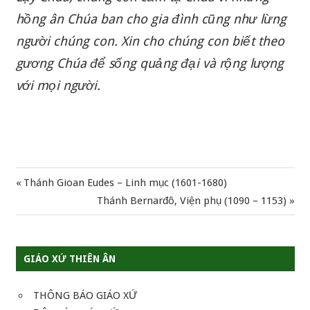
hồng ân Chúa ban cho gia đình cũng như lừng
người chúng con. Xin cho chúng con biết theo
gương Chúa để sống quảng đại và rộng lượng
với mọi người.
Previous
Thánh Gioan Eudes – Linh mục (1601-1680)
Điều
Post:
Next
Thánh Bernarđô, Viện phụ (1090 – 1153)
hướng
Post:
bài
GIÁO XỨ THIÊN ÂN
viết
THÔNG BÁO GIÁO XỨ