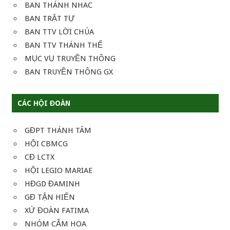
BAN THÁNH NHAC
BAN TRẬT TỰ
BAN TTV LỜI CHÚA
BAN TTV THÁNH THỂ
MỤC VỤ TRUYỀN THÔNG
BAN TRUYỀN THÔNG GX
CÁC HỘI ĐOÀN
GĐPT THÁNH TÂM
HỘI CBMCG
CĐ LCTX
HỘI LEGIO MARIAE
HĐGD ĐAMINH
GĐ TẬN HIẾN
XỨ ĐOÀN FATIMA
NHÓM CẮM HOA