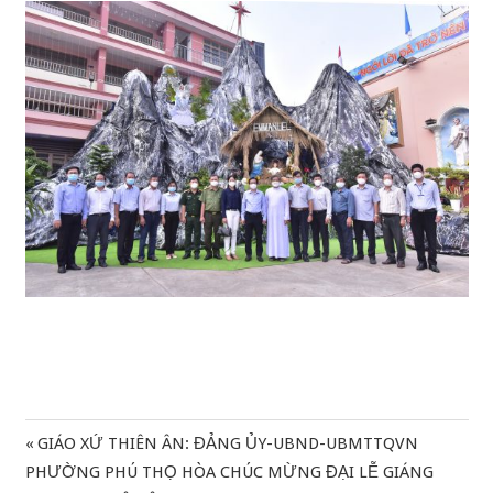
Previous
GIÁO XỨ THIÊN ÂN: ĐẢNG ỦY-UBND-UBMTTQVN
Điều
Post:
PHƯỜNG PHÚ THỌ HÒA CHÚC MỪNG ĐẠI LỄ GIÁNG
hướng