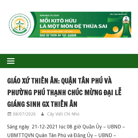
GIÁO
XỨ
THIÊN
ÂN-
GIÁO XỨ THIÊN ÂN: QUẬN TÂN PHÚ VÀ
TGP
PHƯỜNG PHÚ THẠNH CHÚC MỪNG ĐẠI LỄ
SAIGON
GIÁNG SINH GX THIÊN ÂN
08/07/2026
Cây Viết Chì Nhỏ
SINH HOẠT GIÁO XỨ
Sáng ngày 21-12-2021 lúc 08 giờ Quận Ủy – UBND –
UBMTTQVN Quân Tân Phú và Đảng Ủy – UBND –