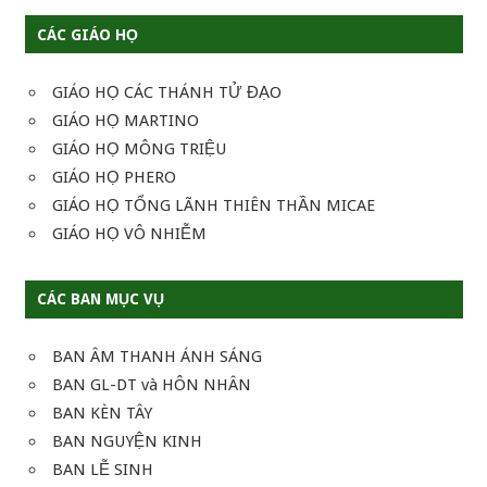
CÁC GIÁO HỌ
GIÁO HỌ CÁC THÁNH TỬ ĐẠO
GIÁO HỌ MARTINO
GIÁO HỌ MÔNG TRIỆU
GIÁO HỌ PHERO
GIÁO HỌ TỔNG LÃNH THIÊN THẦN MICAE
GIÁO HỌ VÔ NHIỄM
CÁC BAN MỤC VỤ
BAN ÂM THANH ÁNH SÁNG
BAN GL-DT và HÔN NHÂN
BAN KÈN TÂY
BAN NGUYỆN KINH
BAN LỄ SINH