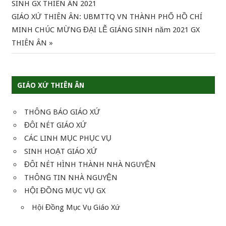
SINH GX THIÊN ÂN 2021
Next
GIÁO XỨ THIÊN ÂN: UBMTTQ VN THÀNH PHỐ HỒ CHÍ
bài
Post:
MINH CHÚC MỪNG ĐẠI LỄ GIÁNG SINH năm 2021 GX
viết
THIÊN ÂN
GIÁO XỨ THIÊN ÂN
THÔNG BÁO GIÁO XỨ
ĐÔI NÉT GIÁO XỨ
CÁC LINH MỤC PHỤC VỤ
SINH HOẠT GIÁO XỨ
ĐÔI NÉT HÌNH THÀNH NHÀ NGUYỆN
THÔNG TIN NHÀ NGUYỆN
HỘI ĐỒNG MỤC VỤ GX
Hội Đồng Mục Vụ Giáo Xứ