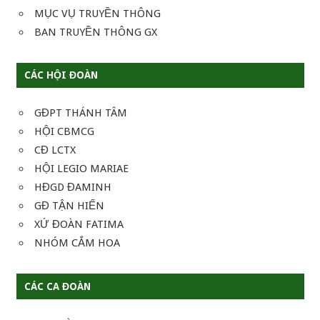
MỤC VỤ TRUYỀN THÔNG
BAN TRUYỀN THÔNG GX
CÁC HỘI ĐOÀN
GĐPT THÁNH TÂM
HỘI CBMCG
CĐ LCTX
HỘI LEGIO MARIAE
HĐGD ĐAMINH
GĐ TẬN HIẾN
XỨ ĐOÀN FATIMA
NHÓM CẮM HOA
CÁC CA ĐOÀN