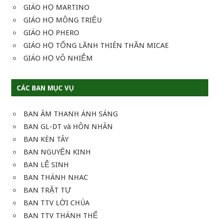
GIÁO HỌ MARTINO
GIÁO HỌ MÔNG TRIỆU
GIÁO HỌ PHERO
GIÁO HỌ TỔNG LÃNH THIÊN THẦN MICAE
GIÁO HỌ VÔ NHIỄM
CÁC BAN MỤC VỤ
BAN ÂM THANH ÁNH SÁNG
BAN GL-DT và HÔN NHÂN
BAN KÈN TÂY
BAN NGUYỆN KINH
BAN LỄ SINH
BAN THÁNH NHAC
BAN TRẬT TỰ
BAN TTV LỜI CHÚA
BAN TTV THÁNH THỂ