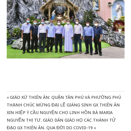
Previous
GIÁO XỨ THIÊN ÂN: QUẬN TÂN PHÚ VÀ PHƯỜNG PHÚ
Điều
Post:
THẠNH CHÚC MỪNG ĐẠI LỄ GIÁNG SINH GX THIÊN ÂN
hướng
Next
XIN HIỆP Ý CẦU NGUYỆN CHO LINH HỒN BÀ MARIA
Post:
NGUYỄN THỊ TƯ. GIÁO DÂN GIÁO HỌ CÁC THÁNH TỬ
bài
ĐẠO GX THIÊN ÂN. QUA ĐỜI DO COVID-19