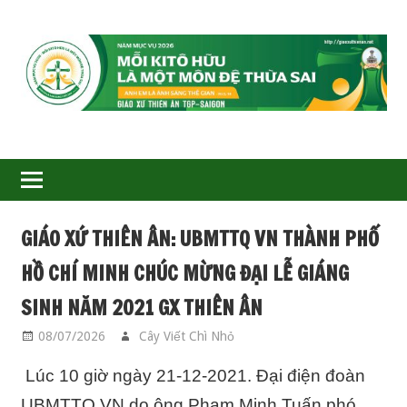
GIÁO
XỨ
THIÊN
ÂN-
GIÁO XỨ THIÊN ÂN: UBMTTQ VN THÀNH PHỐ
TGP
HỒ CHÍ MINH CHÚC MỪNG ĐẠI LỄ GIÁNG
SAIGON
SINH NĂM 2021 GX THIÊN ÂN
08/07/2026
Cây Viết Chì Nhỏ
SINH HOẠT GIÁO XỨ
Lúc 10 giờ ngày 21-12-2021. Đại điện đoàn
UBMTTQ VN do ông Phạm Minh Tuấn phó