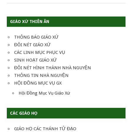
viết
GIÁO XỨ THIÊN ÂN
THÔNG BÁO GIÁO XỨ
ĐÔI NÉT GIÁO XỨ
CÁC LINH MỤC PHỤC VỤ
SINH HOẠT GIÁO XỨ
ĐÔI NÉT HÌNH THÀNH NHÀ NGUYỆN
THÔNG TIN NHÀ NGUYỆN
HỘI ĐỒNG MỤC VỤ GX
Hội Đồng Mục Vụ Giáo Xứ
CÁC GIÁO HỌ
GIÁO HỌ CÁC THÁNH TỬ ĐẠO